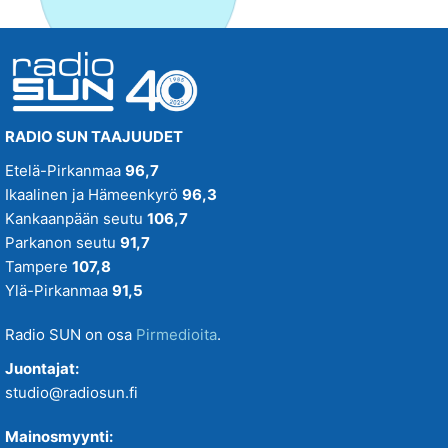
RADIO SUN TAAJUUDET
Etelä-Pirkanmaa
96,7
Ikaalinen ja Hämeenkyrö
96,3
Kankaanpään seutu
106,7
Parkanon seutu
91,7
Tampere
107,8
Ylä-Pirkanmaa
91,5
Radio SUN on osa
Pirmedioita
.
Juontajat:
studio@radiosun.fi
Mainosmyynti: