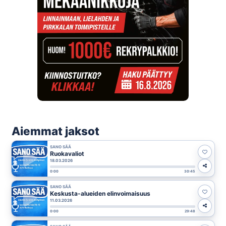
Aiemmat jaksot
SANO SÄÄ
Ruokavaliot
18.03.2026
0:00
30:45
SANO SÄÄ
Keskusta-alueiden elinvoimaisuus
11.03.2026
0:00
29:48