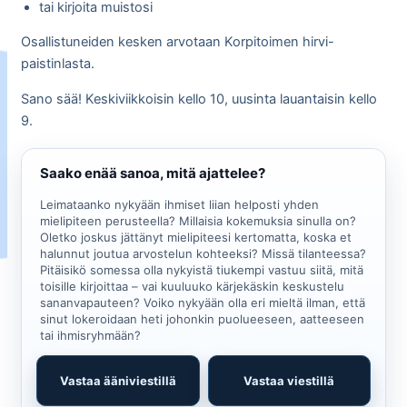
tai kirjoita muistosi
Osallistuneiden kesken arvotaan Korpitoimen hirvi-
paistinlasta.
Sano sää! Keskiviikkoisin kello 10, uusinta lauantaisin kello
9.
Saako enää sanoa, mitä ajattelee?
Leimataanko nykyään ihmiset liian helposti yhden
mielipiteen perusteella? Millaisia kokemuksia sinulla on?
Oletko joskus jättänyt mielipiteesi kertomatta, koska et
halunnut joutua arvostelun kohteeksi? Missä tilanteessa?
Pitäisikö somessa olla nykyistä tiukempi vastuu siitä, mitä
toisille kirjoittaa – vai kuuluuko kärjekäskin keskustelu
sananvapauteen? Voiko nykyään olla eri mieltä ilman, että
sinut lokeroidaan heti johonkin puolueeseen, aatteeseen
tai ihmisryhmään?
Vastaa ääniviestillä
Vastaa viestillä