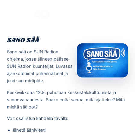
Skip
to
Menu
content
SANO SÄÄ
Sano sää on SUN Radion
ohjelma, jossa ääneen pääsee
SUN Radion kuuntelijat. Luvassa
ajankohtaiset puheenaiheet ja
juuri sun mielipide.
Keskiviikkona 12.8. puhutaan keskustelukulttuurista ja
sananvapaudesta. Saako enää sanoa, mitä ajattelee? Mitä
mieltä sää oot?
Voit osallistua kahdella tavalla:
lähetä ääniviesti