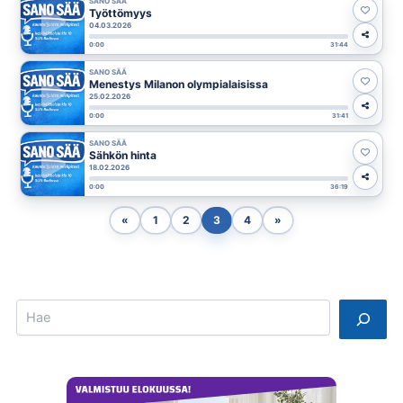
SANO SÄÄ
Työttömyys
04.03.2026
0:00
31:44
SANO SÄÄ
Menestys Milanon olympialaisissa
25.02.2026
0:00
31:41
SANO SÄÄ
Sähkön hinta
18.02.2026
0:00
36:19
«
1
2
3
4
»
Search