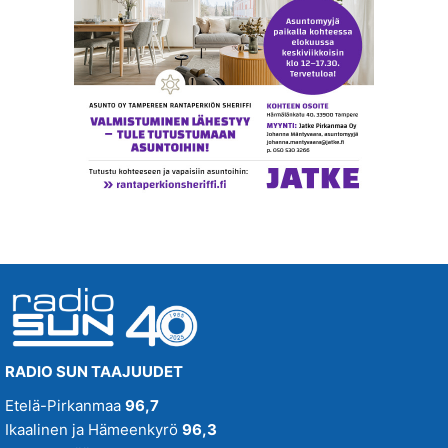
SUN Iltapäivä
SUN Keskipäivä
SUN Kesä
Suositus
SUN Kesästoppi
Suositus
SUN Suosikit TOP 20
Osallistu - Suositus
SUN Uusi Aamu
SUN Uutiset
SUN Viihteelle -toivekonsertti
RADIO SUN TAAJUUDET
Tampereenkiäliset uutiset
Etelä-Pirkanmaa
96,7
Ikaalinen ja Hämeenkyrö
96,3