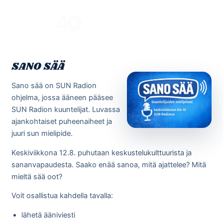
Skip
to
Menu
content
SANO SÄÄ
Sano sää on SUN Radion
ohjelma, jossa ääneen pääsee
SUN Radion kuuntelijat. Luvassa
ajankohtaiset puheenaiheet ja
juuri sun mielipide.
Keskiviikkona 12.8. puhutaan keskustelukulttuurista ja
sananvapaudesta. Saako enää sanoa, mitä ajattelee? Mitä
mieltä sää oot?
Voit osallistua kahdella tavalla:
lähetä ääniviesti