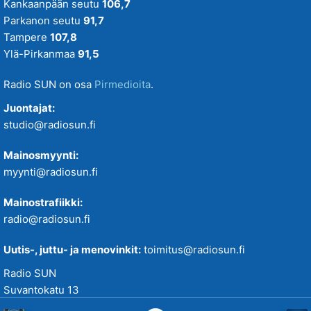
Tiistaitanssit klo 19-21
Kankaanpään seutu
106,7
Parkanon seutu
91,7
VIIKONLOPUN MENOVINKIT
Tampere
107,8
Ylä-Pirkanmaa
91,5
Radio SUN on osa
Pirmedioita
.
Juontajat:
studio@radiosun.fi
Mainosmyynti:
myynti@radiosun.fi
Mainostrafiikki:
radio@radiosun.fi
Uutis-, juttu- ja menovinkit:
toimitus@radiosun.fi
Radio SUN
Suvantokatu 13
33100 Tampere