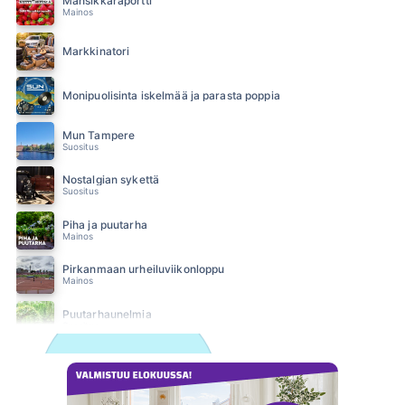
Mansikkaraportti
Mainos
Markkinatori
Monipuolisinta iskelmää ja parasta poppia
Mun Tampere
Suositus
Nostalgian sykettä
Suositus
Piha ja puutarha
Mainos
Pirkanmaan urheiluviikonloppu
Mainos
Puutarhaunelmia
Suositus
SUN Ilta