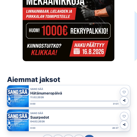
Aiemmat jaksot
SANO SÄÄ
Hätänumeropäivä
11.02.2026
0:00
31:31
SANO SÄÄ
Suurpedot
04.02.2026
0:00
28:37