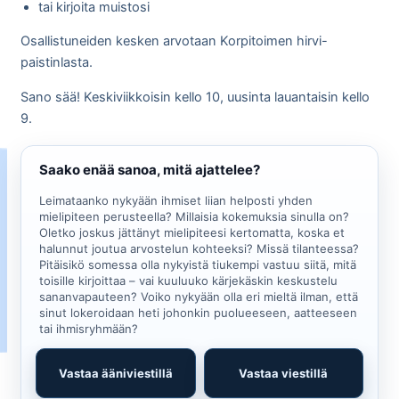
tai kirjoita muistosi
Osallistuneiden kesken arvotaan Korpitoimen hirvi-
paistinlasta.
Sano sää! Keskiviikkoisin kello 10, uusinta lauantaisin kello
9.
Saako enää sanoa, mitä ajattelee?
Leimataanko nykyään ihmiset liian helposti yhden
mielipiteen perusteella? Millaisia kokemuksia sinulla on?
Oletko joskus jättänyt mielipiteesi kertomatta, koska et
halunnut joutua arvostelun kohteeksi? Missä tilanteessa?
Pitäisikö somessa olla nykyistä tiukempi vastuu siitä, mitä
toisille kirjoittaa – vai kuuluuko kärjekäskin keskustelu
sananvapauteen? Voiko nykyään olla eri mieltä ilman, että
sinut lokeroidaan heti johonkin puolueeseen, aatteeseen
tai ihmisryhmään?
Vastaa ääniviestillä
Vastaa viestillä