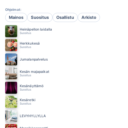
Ohjelmat:
Mainos
Suositus
Osallistu
Arkisto
Heinäpellon laidalla
Suositus
Herkkukesä
Suositus
Jumalanpalvelus
Kesän majapaikat
Suositus
Kesänäyttämö
Suositus
Kesäretki
Suositus
LEVYHYLLYLLÄ