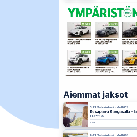
Aiemmat jaksot
SUN Matkailukesä - MAINOS
Kesäpäivä Kangasalla – läp
01.07.2025
0:00
SUN Matkailukesä - MAINOS