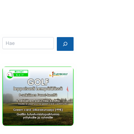
Info
Mainostajalle
Search