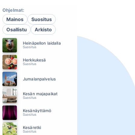
Ohjelmat:
Mainos
Suositus
Osallistu
Arkisto
Heinäpellon laidalla
Suositus
Herkkukesä
Suositus
Jumalanpalvelus
Kesän majapaikat
Suositus
Kesänäyttämö
Suositus
Kesäretki
Suositus