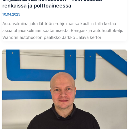
renkaissa ja polttoaineessa
10.04.2025
Auto valmiina joka lähtöön -ohjelmassa kuultiin tällä kertaa
asiaa ohjauskulmien säätämisestä. Rengas- ja autohuoltoketju
Vianorin autohuollon päällikkö Jarkko Jalava kertoi