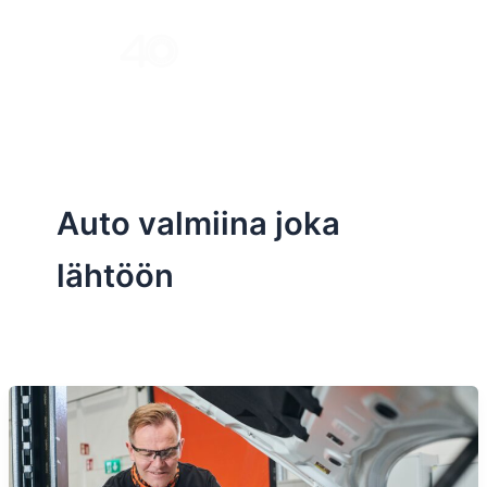
Skip
to
Menu
content
Auto valmiina joka
lähtöön