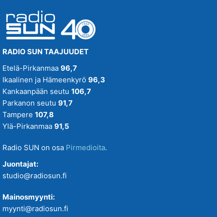
RADIO SUN TAAJUUDET
Etelä-Pirkanmaa
96,7
Ikaalinen ja Hämeenkyrö
96,3
Kankaanpään seutu
106,7
Parkanon seutu
91,7
Tampere
107,8
Ylä-Pirkanmaa
91,5
Radio SUN on osa
Pirmedioita
.
Juontajat:
studio@radiosun.fi
Mainosmyynti:
myynti@radiosun.fi