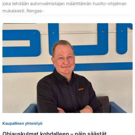
joka tehdään autonvalmistajan määrittämän huolto-ohjelman
mukaisesti. Rengas-
Kaupallinen yhteistyö
Ohjauskulmat kohdalleen – näin säästät