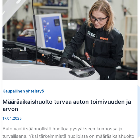
Kaupallinen yhteistyö
Määräaikaishuolto turvaa auton toimivuuden ja
arvon
17.04.2025
Auto vaatii säännöllistä huoltoa pysyäkseen kunnossa ja
turvallisena. Yksi tärkeimmistä huolloista on määräaikaishuolto,