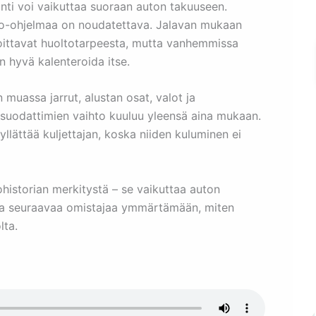
nti voi vaikuttaa suoraan auton takuuseen.
to-ohjelmaa on noudatettava. Jalavan mukaan
moittavat huoltotarpeesta, mutta vanhemmissa
 hyvä kalenteroida itse.
muassa jarrut, alustan osat, valot ja
a suodattimien vaihto kuuluu yleensä aina mukaan.
 yllättää kuljettajan, koska niiden kuluminen ei
historian merkitystä – se vaikuttaa auton
taa seuraavaa omistajaa ymmärtämään, miten
lta.