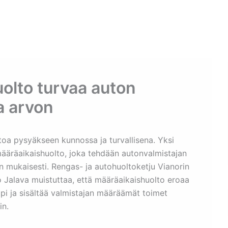
Etusivu
Ohjelmat
Osallistu
olto turvaa auton
a arvon
ltoa pysyäkseen kunnossa ja turvallisena. Yksi
määräaikaishuolto, joka tehdään autonvalmistajan
 mukaisesti. Rengas- ja autohuoltoketju Vianorin
o Jalava muistuttaa, että määräaikaishuolto eroaa
pi ja sisältää valmistajan määräämät toimet
in.