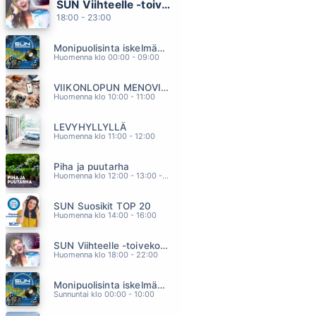
SUN Viihteelle -toivekonsertti
IHMISELTÄ IHMISELLE
18:00 - 23:00
OLLI HALONEN
14.13
Monipuolisinta iskelmää ja parasta poppia
KULTAISTA HIEKKAA
Huomenna klo 00:00 - 09:00
JOHANNA PAKONEN
14.04
VIIKONLOPUN MENOVINKIT
KAUNIS TYTTO
Huomenna klo 10:00 - 11:00
MARKKU ARO
13.55
LEVYHYLLYLLÄ
EILEN TIELLE LAULOIN
Huomenna klo 11:00 - 12:00
JÄRVENSIVU
13.51
Piha ja puutarha
PISTE
Huomenna klo 12:00 - 13:00 - Studiossa: Pinsiön Taimisto
MARISKA
13.46
SUN Suosikit TOP 20
Huomenna klo 14:00 - 16:00
SUN Viihteelle -toivekonsertti
Huomenna klo 18:00 - 22:00
Monipuolisinta iskelmää ja parasta poppia
Sunnuntai klo 00:00 - 10:00