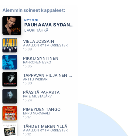
Aiemmin soineet kappaleet:
NYT SOI
PAUHAAVA SYDÄN (FEAT ELONKERJUU)
LAURI TÄHKÄ
VIELA JOSSAIN
A AALLON RYTMIORKESTERI
15.38
PIKKU SYNTINEN
RAHKONEN ESKO
15.35
TAPPAVAN HILJAINEN RIVARINPATKA
ARTTU WISKARI
15.30
PÄÄSTÄ PAHASTA
PATE MUSTAJÄRVI
15.24
PIMEYDEN TANGO
EPPU NORMAALI
15.17
TÄHDET MEREN YLLÄ
A AALLON RYTMIORKESTERI
15.12