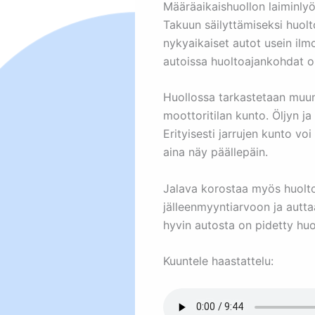
Määräaikaishuollon laiminlyö
Takuun säilyttämiseksi huol
nykyaikaiset autot usein il
autoissa huoltoajankohdat on
Huollossa tarkastetaan muun 
moottoritilan kunto. Öljyn j
Erityisesti jarrujen kunto voi
aina näy päällepäin.
Jalava korostaa myös huolto
jälleenmyyntiarvoon ja aut
hyvin autosta on pidetty huo
Kuuntele haastattelu: