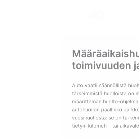
Skip
to
content
Määräaikaishu
toimivuuden j
Auto vaatii säännöllistä huo
tärkeimmistä huolloista on 
määrittämän huolto-ohjelman
autohuollon päällikkö Jarkk
vuosihuollosta: se on tarkem
tietyin kilometri- tai aikaväle