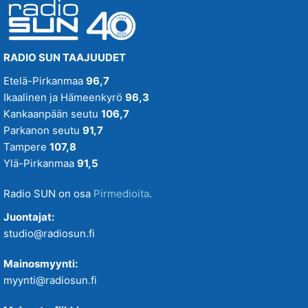
RADIO SUN TAAJUUDET
Etelä-Pirkanmaa
96,7
Ikaalinen ja Hämeenkyrö
96,3
Kankaanpään seutu
106,7
Parkanon seutu
91,7
Tampere
107,8
Ylä-Pirkanmaa
91,5
Radio SUN on osa
Pirmedioita
.
Juontajat:
studio@radiosun.fi
Mainosmyynti:
myynti@radiosun.fi