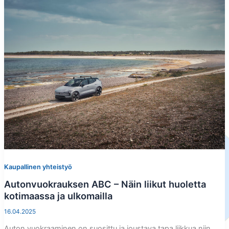
Kaupallinen yhteistyö
Autonvuokrauksen ABC – Näin liikut huoletta
kotimaassa ja ulkomailla
16.04.2025
Auton vuokraaminen on suosittu ja joustava tapa liikkua niin