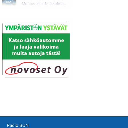
Monipuolisinta iskelmää ja parasta poppia
Huomenna klo 00:00 - 06:00
Radio SUN