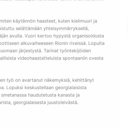
miten käytännön haasteet, kuten kielimuuri ja
nnistuttu selättämään yhteisymmärryksellä,
äjän avulla. Vuori kertoo hypystä organisoidusta
ottiseen alkuvaiheeseen Rionin riveissä. Lopulta
luomaan järjestystä. Tarinat työntekijöiden
rallisista videohaastatteluista spontaaniin ovesta
en työ on avartanut näkemyksiä, kehittänyt
iloa. Lopuksi keskustellaan georgialaisista
si smetanassa haudutetusta kanasta ja
sta, georgialaisesta juustoleivästä.