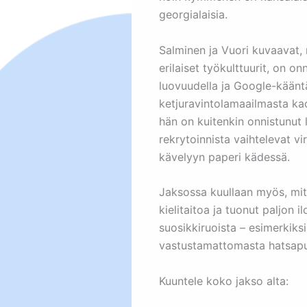
georgialaisia.
Salminen ja Vuori kuvaavat, 
erilaiset työkulttuurit, on o
luovuudella ja Google-käänt
ketjuravintolamaailmasta kao
hän on kuitenkin onnistunut 
rekrytoinnista vaihtelevat vi
kävelyyn paperi kädessä.
Jaksossa kuullaan myös, mit
kielitaitoa ja tuonut paljon 
suosikkiruoista – esimerkik
vastustamattomasta hatsapuri
Kuuntele koko jakso alta: