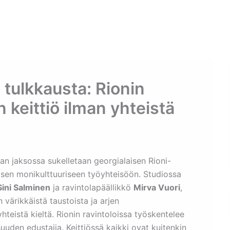
Etusivu
Ohjelmat
Osallistu
a tulkkausta: Rionin
 keittiö ilman yhteistä
n jaksossa sukelletaan georgialaisen Rioni-
ja sen monikulttuuriseen työyhteisöön. Studiossa
Sini Salminen
ja ravintolapäällikkö
Mirva Vuori
,
 värikkäistä taustoista ja arjen
hteistä kieltä. Rionin ravintoloissa työskentelee
uden edustajia. Keittiössä kaikki ovat kuitenkin