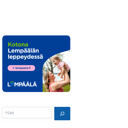
Info
Mainostajalle
Search