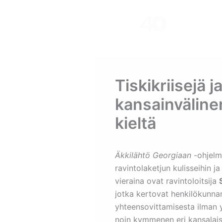
Skip
to
content
Tiskikriisejä j
kansainvälinen
kieltä
Äkkilähtö Georgiaan
-ohjelma
ravintolaketjun kulisseihin 
vieraina ovat ravintoloitsija
jotka kertovat henkilökunnan
yhteensovittamisesta ilman y
noin kymmenen eri kansalaisu