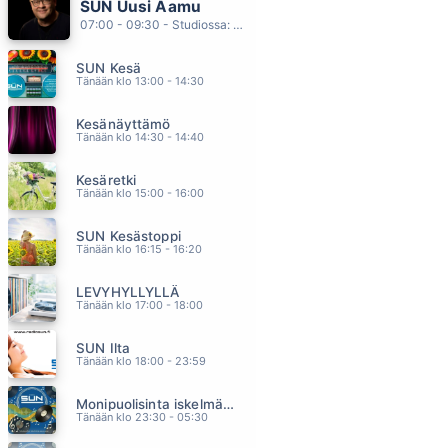
SUN Uusi Aamu
PILVILINNA
07:00 - 09:30 - Studiossa: Kimmo Hoivassilta
ARTTU WISKARI
04.18
SUN Kesä
TAAS AURINKO NOUSEE
Tänään klo 13:00 - 14:30
RESSU REDFORD
04.14
Kesänäyttämö
JÄÄTELÖSUUDELMA
Tänään klo 14:30 - 14:40
HEIDI KYRÖ
04.10
Kesäretki
HIPIT RAUTAA
Tänään klo 15:00 - 16:00
EPPU NORMAALI
04.05
SUN Kesästoppi
MUSTARASTAS
Tänään klo 16:15 - 16:20
TELEKS
04.00
LEVYHYLLYLLÄ
Tänään klo 17:00 - 18:00
SUN Ilta
Tänään klo 18:00 - 23:59
Monipuolisinta iskelmää ja parasta poppia
Tänään klo 23:30 - 05:30