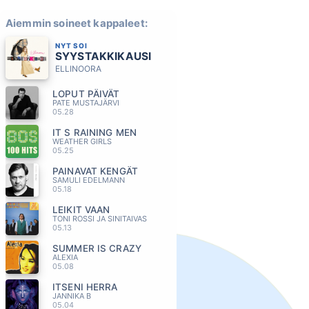
Aiemmin soineet kappaleet:
NYT SOI
SYYSTAKKIKAUSI
ELLINOORA
LOPUT PÄIVÄT
PATE MUSTAJÄRVI
05.28
IT S RAINING MEN
WEATHER GIRLS
05.25
PAINAVAT KENGÄT
SAMULI EDELMANN
05.18
LEIKIT VAAN
TONI ROSSI JA SINITAIVAS
05.13
SUMMER IS CRAZY
ALEXIA
05.08
ITSENI HERRA
JANNIKA B
05.04