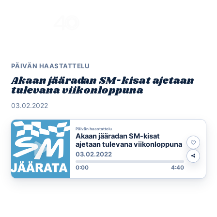
Skip
to
Menu
content
PÄIVÄN HAASTATTELU
Akaan jääradan SM-kisat ajetaan
tulevana viikonloppuna
03.02.2022
Päivän haastattelu
Akaan jääradan SM-kisat
ajetaan tulevana viikonloppuna
03.02.2022
0:00
4:40