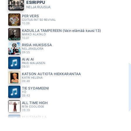
ESIRIPPU
NELJA RUUSUA
PER VERS
COITUS INT 50 REVIVAL
10.09
KADUILLA TAMPEREEN (Vain elämää kausi 13)
MIKKO ALATALO
10.01
RIISIA HIUKSISSA
NELJÄNSUORA
09.55
AI AI AI
PAVE MAIJANEN
09.51
KATSON AUTIOTA HIEKKARANTAA
KATRI HELENA
09.48
TIE SYDÄMEENI
YÖ
09.43
ALL TIME HIGH
RITA COOLIDGE
09.39
KUUTAMOLLA
LAURA NÄRHI
09.33