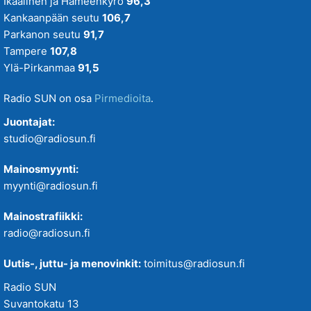
Ikaalinen ja Hämeenkyrö
96,3
Kankaanpään seutu
106,7
Parkanon seutu
91,7
Tampere
107,8
Ylä-Pirkanmaa
91,5
Radio SUN on osa
Pirmedioita
.
Juontajat:
studio@radiosun.fi
Mainosmyynti:
myynti@radiosun.fi
Mainostrafiikki:
radio@radiosun.fi
Uutis-, juttu- ja menovinkit:
toimitus@radiosun.fi
Radio SUN
Suvantokatu 13