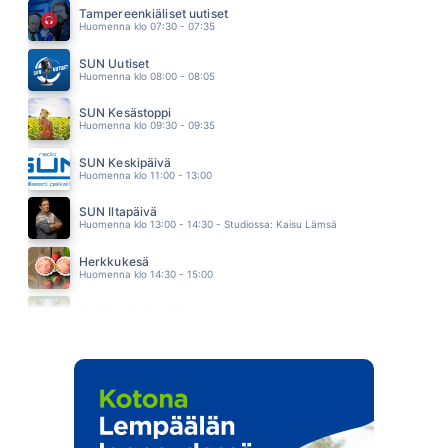
Matti ja Teppo
Tampereenkiäliset uutiset
08.44
Huomenna klo 07:30 - 07:35
Saviruukku
Jippu
SUN Uutiset
08.40
Huomenna klo 08:00 - 08:05
SUN Kesästoppi
Huomenna klo 09:30 - 09:35
SUN Keskipäivä
Huomenna klo 11:00 - 13:00
SUN Iltapäivä
Huomenna klo 13:00 - 14:30 - Studiossa: Kaisu Lämsä
Herkkukesä
Huomenna klo 14:30 - 15:00
Heinäpellon laidalla
Huomenna klo 15:00 - 16:00