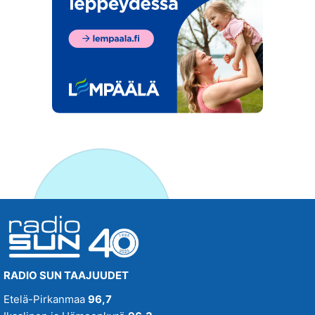
RADIO SUN TAAJUUDET
Etelä-Pirkanmaa
96,7