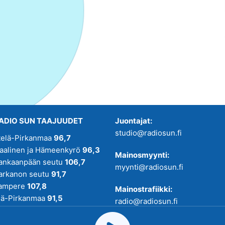
ADIO SUN TAAJUUDET
Juontajat:
studio@radiosun.fi
telä-Pirkanmaa
96,7
kaalinen ja Hämeenkyrö
96,3
Mainosmyynti:
ankaanpään seutu
106,7
myynti@radiosun.fi
arkanon seutu
91,7
ampere
107,8
Mainostrafiikki:
lä-Pirkanmaa
91,5
radio@radiosun.fi
adio SUN on osa
Pirmedioita
.
Uutis-, juttu- ja menovinkit: