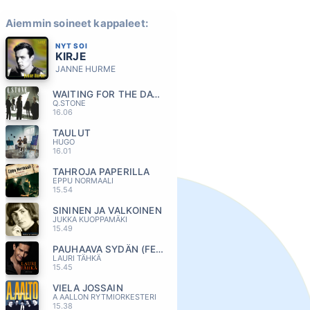
Aiemmin soineet kappaleet:
NYT SOI
KIRJE
JANNE HURME
WAITING FOR THE DAWN
Q.STONE
16.06
TAULUT
HUGO
16.01
TAHROJA PAPERILLA
EPPU NORMAALI
15.54
SININEN JA VALKOINEN
JUKKA KUOPPAMÄKI
15.49
PAUHAAVA SYDÄN (FEAT ELONKERJUU)
LAURI TÄHKÄ
15.45
VIELA JOSSAIN
A AALLON RYTMIORKESTERI
15.38