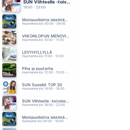
SUN Viihteelle -toivekonsertti
LAY ALL YOUR LOVE ON ME
18:00 - 23:00
ABBA
14.50
Monipuolisinta iskelmää ja parasta poppia
ELOSSA
Huomenna klo 00:00 - 09:00
ANTTI KLEEMOLA
14.46
VIIKONLOPUN MENOVINKIT
MÖKKIELÄMÄÄ
Huomenna klo 10:00 - 11:00
PORTION BOYS
14.40
LEVYHYLLYLLÄ
PIENEN HETKEN
Huomenna klo 11:00 - 12:00
JUHA METSÄPERÄ
14.30
Piha ja puutarha
PERHOSKESA
Huomenna klo 12:00 - 13:00 - Studiossa: Pinsiön Taimisto
EIJA KANTOLA
14.24
SUN Suosikit TOP 20
Huomenna klo 14:00 - 16:00
SUN Viihteelle -toivekonsertti
Huomenna klo 18:00 - 22:00
Monipuolisinta iskelmää ja parasta poppia
Sunnuntai klo 00:00 - 10:00