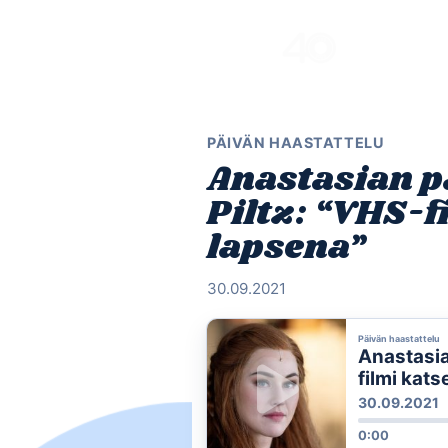
Skip
to
content
PÄIVÄN HAASTATTELU
Anastasian pä
Piltz: “VHS-f
lapsena”
30.09.2021
Päivän haastattelu
Anastasian
filmi kats
30.09.2021
0:00