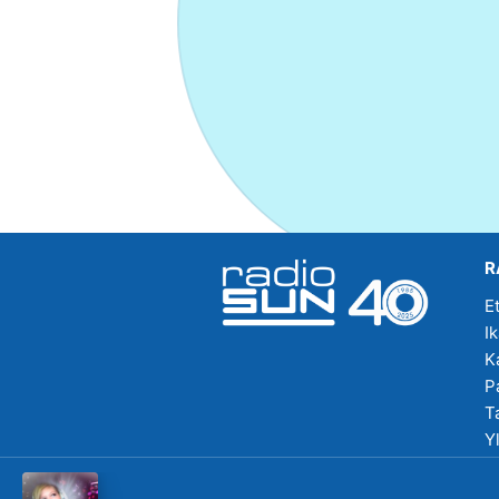
R
E
I
K
P
T
Y
R