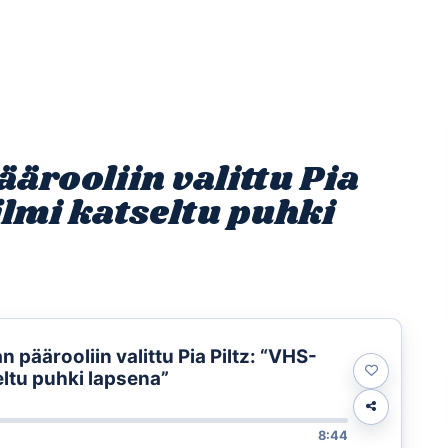
Etusivu
Ohjelmat
Osallistu
ärooliin valittu Pia
ilmi katseltu puhki
 päärooliin valittu Pia Piltz: “VHS-
eltu puhki lapsena”
8:44