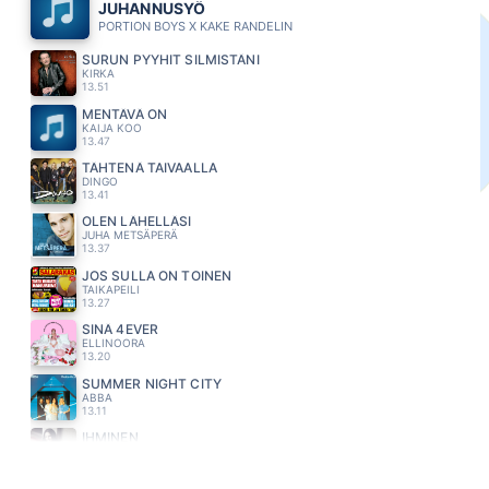
JUHANNUSYÖ
PORTION BOYS X KAKE RANDELIN
SURUN PYYHIT SILMISTÄNI
KIRKA
13.51
MENTÄVÄ ON
KAIJA KOO
13.47
TÄHTENÄ TAIVAALLA
DINGO
13.41
OLEN LÄHELLÄSI
JUHA METSÄPERÄ
13.37
JOS SULLA ON TOINEN
TAIKAPEILI
13.27
SINÄ 4EVER
ELLINOORA
13.20
SUMMER NIGHT CITY
ABBA
13.11
IHMINEN
ANNE MATTILA
13.07