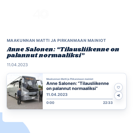
Skip
to
Menu
content
MAAKUNNAN MATTI JA PIRKANMAAN MAINIOT
Anne Salonen: “Tilausliikenne on
palannut normaaliksi”
11.04.2023
Maakunnan Matti ja Pirkanmaan mainiot
Anne Salonen: “Tilausliikenne
on palannut normaaliksi”
11.04.2023
0:00
22:33