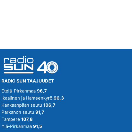
Huomenna klo 13:00 - 18:00 - Studiossa: Kaisu Lämsä
RESSU REDFORD
12.03
SINÄ MINUSSA
ANTTI RAISKI
11.56
RADIO SUN TAAJUUDET
Etelä-Pirkanmaa
96,7
Ikaalinen ja Hämeenkyrö
96,3
Kankaanpään seutu
106,7
Parkanon seutu
91,7
Tampere
107,8
Ylä-Pirkanmaa
91,5