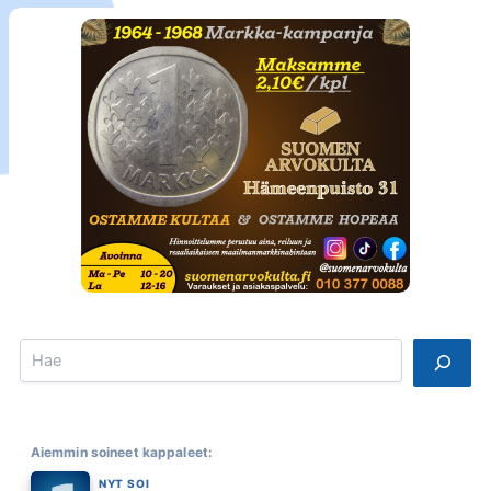
Search
Aiemmin soineet kappaleet:
NYT SOI