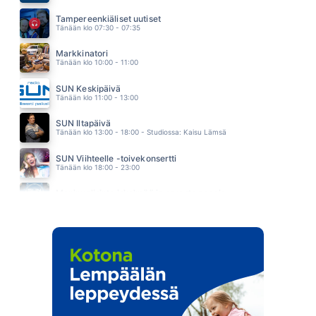
HYPPY TUNTEMATTOMAAN
EIJA KANTOLA
Tampereenkiäliset uutiset
22.34
Tänään klo 07:30 - 07:35
Markkinatori
Tänään klo 10:00 - 11:00
SUN Keskipäivä
Tänään klo 11:00 - 13:00
SUN Iltapäivä
Tänään klo 13:00 - 18:00 - Studiossa: Kaisu Lämsä
SUN Viihteelle -toivekonsertti
Tänään klo 18:00 - 23:00
Monipuolisinta iskelmää ja parasta poppia
Huomenna klo 00:00 - 09:00