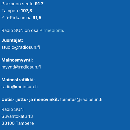
Parkanon seutu
91,7
Tampere
107,8
Ylä-Pirkanmaa
91,5
Radio SUN on osa
Pirmedioita
.
Juontajat:
studio@radiosun.fi
Mainosmyynti:
myynti@radiosun.fi
Mainostrafiikki:
radio@radiosun.fi
Uutis-, juttu- ja menovinkit:
toimitus@radiosun.fi
Radio SUN
Suvantokatu 13
33100 Tampere