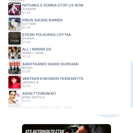
NOTHING S GONNA STOP US NOW
STARSHIP
23.43
PIRUN KAUNIS NAINEN
CLIFTERS
23.40
SYDÄN POLKUNSA LÖYTÄÄ
KANAVA
23.36
ALL I WANNA DO
SHERYL CROW
23.32
SANOTAANKO KAIKKI SUORAAN
RODEO
23.29
VANTAAN KOKOINEN YKSINÄISYYS
JANNIKA B
23.25
ASFALTTIVIIDAKKO
ANNE MATTILA
23.22
KAUNIS RIETAS ONNELLINEN
KAIJA KOO
23.18
APPELSIINIPUITA AAVIKKOON
ANNELI SAARISTO
23.14