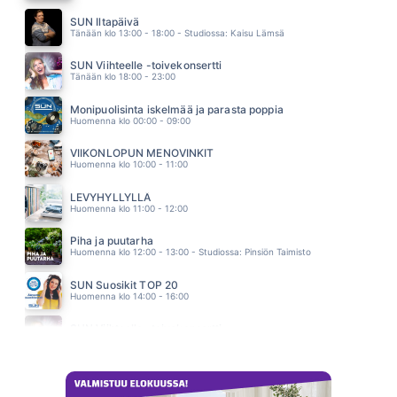
VOIDAAKS RIKKOO HILJAISUUS
ELLIMEI & KAUKUA
SUN Iltapäivä
03.34
Tänään klo 13:00 - 18:00 - Studiossa: Kaisu Lämsä
VERSOAVA JUURI
SANI
SUN Viihteelle -toivekonsertti
03.31
Tänään klo 18:00 - 23:00
KAHDESTAAN
IDA PAUL & KALLE LINDROTH
Monipuolisinta iskelmää ja parasta poppia
03.28
Huomenna klo 00:00 - 09:00
VIIKONLOPUN MENOVINKIT
Huomenna klo 10:00 - 11:00
LEVYHYLLYLLÄ
Huomenna klo 11:00 - 12:00
Piha ja puutarha
Huomenna klo 12:00 - 13:00 - Studiossa: Pinsiön Taimisto
SUN Suosikit TOP 20
Huomenna klo 14:00 - 16:00
SUN Viihteelle -toivekonsertti
Huomenna klo 18:00 - 22:00