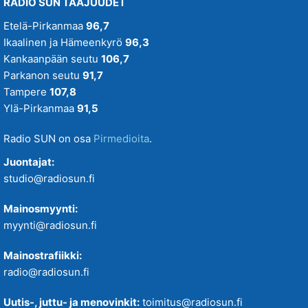
RADIO SUN TAAJUUDET
Etelä-Pirkanmaa
96,7
Ikaalinen ja Hämeenkyrö
96,3
Kankaanpään seutu
106,7
Parkanon seutu
91,7
Tampere
107,8
Ylä-Pirkanmaa
91,5
Radio SUN on osa
Pirmedioita
.
Juontajat:
studio@radiosun.fi
Mainosmyynti:
myynti@radiosun.fi
Mainostrafiikki:
radio@radiosun.fi
Uutis-, juttu- ja menovinkit:
toimitus@radiosun.fi