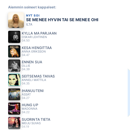
Aiemmin soineet kappaleet:
NYT SOI
SE MENEE HYVIN TAI SE MENEE OHI
ILTA
KYLLÄ MÄ PÄRJÄÄN
OSKAR LEHTINEN
04.50
KESA HENGITTÄÄ
ANNA ERIKSSON
04.47
ENNEN SUA
OLLIE
04.39
SEITSEMAS TAIVAS
ANNELI MATTILA
04.35
IHANUUTENI
ÄSSÄT
04.27
HUNG UP
MADONNA
04.22
SUORINTA TIETÄ
MEIJU SUVAS
04.19