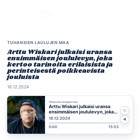
Skip
to
Menu
content
TUHANSIEN LAULUJEN MAA
Arttu Wiskari julkaisi uransa
ensimmäisen joululevyn, joka
kertoo tarinoita erilaisista ja
perinteisestä poikkeavista
jouluista
16.12.2024
Tuhansien laulujen maa
Arttu Wiskari julkaisi uransa
ensimmäisen joululevyn, joka
kertoo tarinoita erilaisista ja
16.12.2024
perinteisestä poikkeavista
0:00
15:53
jouluista