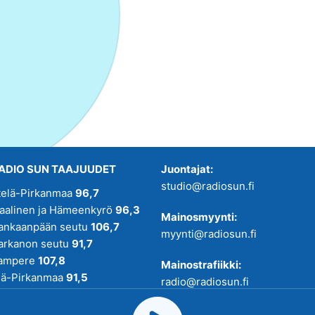
ADIO SUN TAAJUUDET
Juontajat:
studio@radiosun.fi
telä-Pirkanmaa
96,7
kaalinen ja Hämeenkyrö
96,3
Mainosmyynti:
ankaanpään seutu
106,7
myynti@radiosun.fi
arkanon seutu
91,7
ampere
107,8
Mainostrafiikki:
lä-Pirkanmaa
91,5
radio@radiosun.fi
adio SUN on osa
Pirmedioita
.
Uutis-, juttu- ja menovinkit: