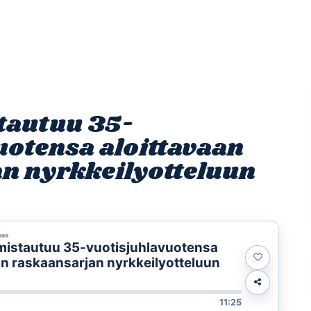
Etusivu
Ohjelmat
Osallistu
tautuu 35-
uotensa aloittavaan
n nyrkkeilyotteluun
maa
mistautuu 35-vuotisjuhlavuotensa
an raskaansarjan nyrkkeilyotteluun
11:25