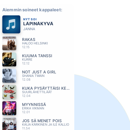
Aiemmin soineet kappaleet:
NYT SOI
LÄPINÄKYVÄ
JANNA
RAKAS
HALOO HELSINKI
12.15
KUUMA TANSSI
KURRE
12.12
NOT JUST A GIRL
SHANIA TWAIN
12.08
KUKA PYSÄYTTÄISI KELLOT
SUURLÄHETTILÄÄT
12.04
MYYNNISSÄ
ERIKA VIKMAN
12.01
JOS SÄ MENET POIS
KAIJA KÄRKINEN JA ILE KALLIO
11.54