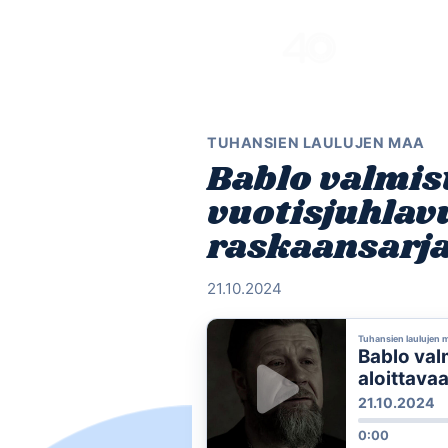
Skip
to
content
TUHANSIEN LAULUJEN MAA
Bablo valmis
vuotisjuhlav
raskaansarja
21.10.2024
Tuhansien laulujen 
Bablo val
aloittava
21.10.2024
0:00