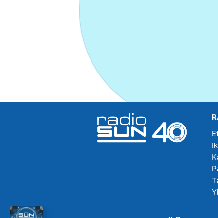
R
E
I
K
P
T
Y
R