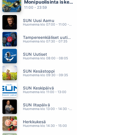
Monipuolisinta iskelmää ja parasta poppia
SABOTAGE
11:00 - 23:59
BEBE REXHA
11.08
SUN Uusi Aamu
SINÄ LÄHDIT POIS
Huomenna klo 07:00 - 11:00 - Studiossa: Kimmo Hoivassilta
ULTRA BRA
11.05
Tampereenkiäliset uutiset
HAUDANVAKAVAA
Huomenna klo 07:30 - 07:35
ELONKERJUU
11.01
SUN Uutiset
KIROSANOJA
Huomenna klo 08:00 - 08:05
JONNE AARON
10.55
SUN Kesästoppi
HASARDI
Huomenna klo 09:30 - 09:35
MIKKO ALATALO
10.51
SUN Keskipäivä
Huomenna klo 11:00 - 13:00
SUN Iltapäivä
Huomenna klo 13:00 - 14:30 - Studiossa: Kaisu Lämsä
Herkkukesä
Huomenna klo 14:30 - 15:00