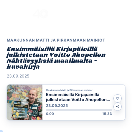
Skip
to
Menu
content
MAAKUNNAN MATTI JA PIRKANMAAN MAINIOT
Ensimmäisillä Kirjapäivillä
julkistetaan Voitto Ahopellon
Nähtävyyksiä maailmalta -
kuvakirja
23.09.2025
Maakunnan Matti ja Pirkanmaan mainiot
Ensimmäisillä Kirjapäivillä
julkistetaan Voitto Ahopellon
Nähtävyyksiä maailmalta -
23.09.2025
kuvakirja
0:00
15:33