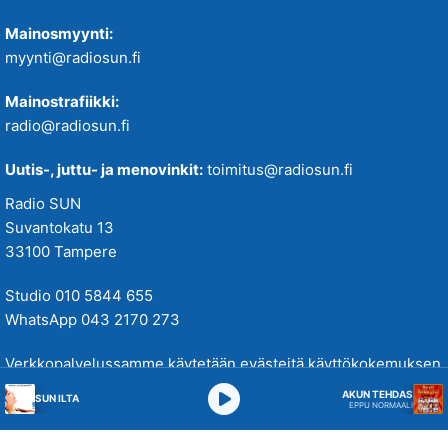
Mainosmyynti:
myynti@radiosun.fi
Mainostrafiikki:
radio@radiosun.fi
Uutis-, juttu- ja menovinkit:
toimitus@radiosun.fi
Radio SUN
Suvantokatu 13
33100 Tampere
Studio 010 5844 655
WhatsApp 043 2170 273
Verkkopalvelussamme käytetään evästeitä käyttökokemuksen
parantamiseksi. Tutustu tietosuojakäytäntöihimme
täällä
.
AKUN TEHDAS
SUN ILTA
EPPU NORMAALI