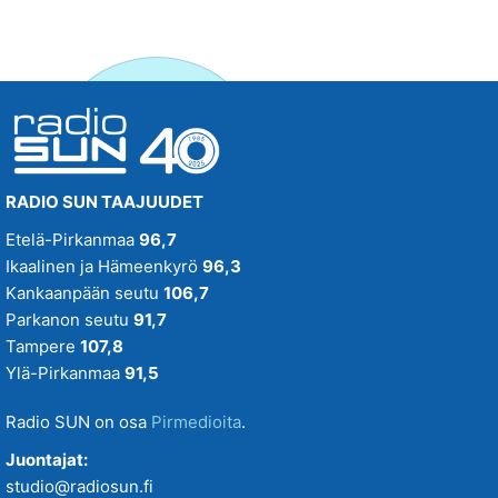
RADIO SUN TAAJUUDET
Etelä-Pirkanmaa
96,7
Ikaalinen ja Hämeenkyrö
96,3
Kankaanpään seutu
106,7
Parkanon seutu
91,7
Tampere
107,8
Ylä-Pirkanmaa
91,5
Radio SUN on osa
Pirmedioita
.
Juontajat:
studio@radiosun.fi