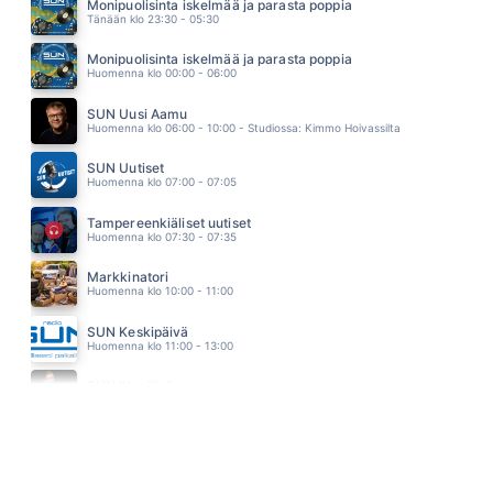
TAIKAPEILI
Monipuolisinta iskelmää ja parasta poppia
13.27
Tänään klo 23:30 - 05:30
SINÄ 4EVER
ELLINOORA
Monipuolisinta iskelmää ja parasta poppia
13.20
Huomenna klo 00:00 - 06:00
SUMMER NIGHT CITY
ABBA
SUN Uusi Aamu
13.11
Huomenna klo 06:00 - 10:00 - Studiossa: Kimmo Hoivassilta
SUN Uutiset
Huomenna klo 07:00 - 07:05
Tampereenkiäliset uutiset
Huomenna klo 07:30 - 07:35
Markkinatori
Huomenna klo 10:00 - 11:00
SUN Keskipäivä
Huomenna klo 11:00 - 13:00
SUN Iltapäivä
Huomenna klo 13:00 - 18:00 - Studiossa: Kaisu Lämsä