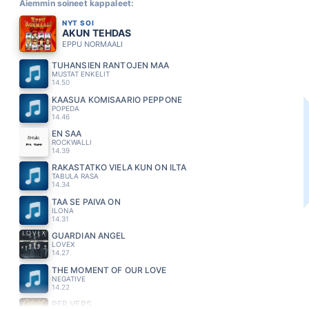
Aiemmin soineet kappaleet:
NYT SOI
AKUN TEHDAS
EPPU NORMAALI
TUHANSIEN RANTOJEN MAA
MUSTAT ENKELIT
14.50
KAASUA KOMISAARIO PEPPONE
POPEDA
14.46
EN SAA
ROCKWALLI
14.39
RAKASTATKO VIELÄ KUN ON ILTA
TABULA RASA
14.34
TÄÄ SE PÄIVÄ ON
ILONA
14.31
GUARDIAN ANGEL
LOVEX
14.27
THE MOMENT OF OUR LOVE
NEGATIVE
14.22
PER VERS