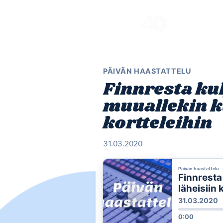
Skip
to
content
PÄIVÄN HAASTATTELU
Finnresta ku
muuallekin k
kortteleihin
31.03.2020
Päivän haastattelu
Finnresta
läheisiin 
31.03.2020
0:00