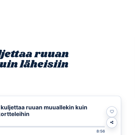
Etusivu
Ohjelmat
Osallistu
ljettaa ruuan
uin läheisiin
 kuljettaa ruuan muuallekin kuin
kortteleihin
8:56