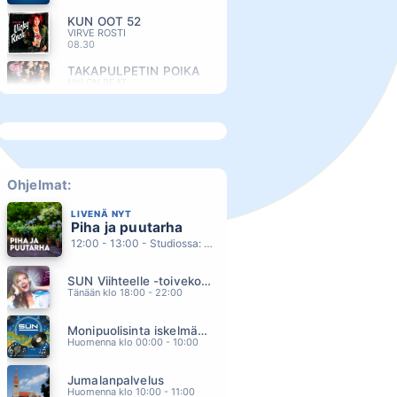
KUN OOT 52
VIRVE ROSTI
08.30
TAKAPULPETIN POIKA
NYLON BEAT
08.26
PAIKKA AURINGOSSA
BABLO
08.22
TÄHTISUMUA (feat Laura Närhi)
MIKKO KUUSTONEN
Ohjelmat:
08.16
LIVENÄ NYT
MÄ JA MUN KOIRA
Piha ja puutarha
LEO STILLMAN
08.13
12:00 - 13:00 - Studiossa: Pinsiön Taimisto
ONNENETSIJA
SUN Viihteelle -toivekonsertti
JARI SILLANPÄÄ
08.09
Tänään klo 18:00 - 22:00
MAALAISTIE
Monipuolisinta iskelmää ja parasta poppia
ANNA HANSKI
08.06
Huomenna klo 00:00 - 10:00
ELOKUU
Jumalanpalvelus
ALEKSANTERI HAKANIEMI
08.01
Huomenna klo 10:00 - 11:00