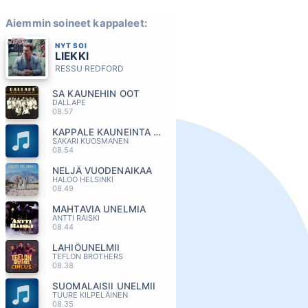
Aiemmin soineet kappaleet:
NYT SOI
LIEKKI
RESSU REDFORD
SA KAUNEHIN OOT
DALLAPE
08.57
KAPPALE KAUNEINTA SUOMEA
SAKARI KUOSMANEN
08.54
NELJÄ VUODENAIKAA
HALOO HELSINKI
08.49
MAHTAVIA UNELMIA
ANTTI RAISKI
08.44
LAHIÖUNELMII
TEFLON BROTHERS
08.38
SUOMALAISII UNELMII
TUURE KILPELÄINEN
08.35