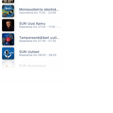
RENTUN RUUSU
Monipuolisinta iskelmää ja parasta poppia
IRWIN
07.56
Huomenna klo 11:00 - 23:59
HÖLMÖ RAKKAUS
SUN Uusi Aamu
SCANDINAVIAN MUSIC GROUP
07.42
Maanantai klo 07:00 - 11:00 - Studiossa: Kimmo Hoivassilta
KUN RAUHOITUN
Tampereenkiäliset uutiset
IRINA
07.35
Maanantai klo 07:30 - 07:35
LUOTTAA HUOMISEEN
SUN Uutiset
ANNELI MATTILA
07.25
Maanantai klo 08:00 - 08:05
DAA DA DAA DA
SUN Kesästoppi
SAMMY BABITZIN
07.19
Maanantai klo 09:30 - 09:35