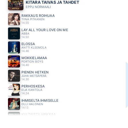
KITARA TAIVAS JA TAHDET
EPPU NORMAALI
RAKKAUS ROIHUAA
TIINA PITKANEN
14.55
LAY ALL YOUR LOVE ON ME
ABBA
14.50
ELOSSA
ANTTI KLEEMOLA
14.46
MÖKKIELÄMÄÄ
PORTION BOYS
14.40
PIENEN HETKEN
JUHA METSÄPERÄ
14.30
PERHOSKESA
EIJA KANTOLA
14.24
IHMISELTÄ IHMISELLE
OLLI HALONEN
14.13
KULTAISTA HIEKKAA
JOHANNA PAKONEN
14.04