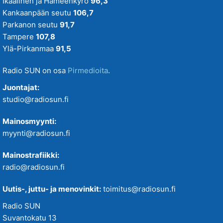
Ikaalinen ja Hämeenkyrö
96,3
Kankaanpään seutu
106,7
Parkanon seutu
91,7
Tampere
107,8
Ylä-Pirkanmaa
91,5
Radio SUN on osa
Pirmedioita
.
Juontajat:
studio@radiosun.fi
Mainosmyynti:
myynti@radiosun.fi
Mainostrafiikki:
radio@radiosun.fi
Uutis-, juttu- ja menovinkit:
toimitus@radiosun.fi
Radio SUN
Suvantokatu 13