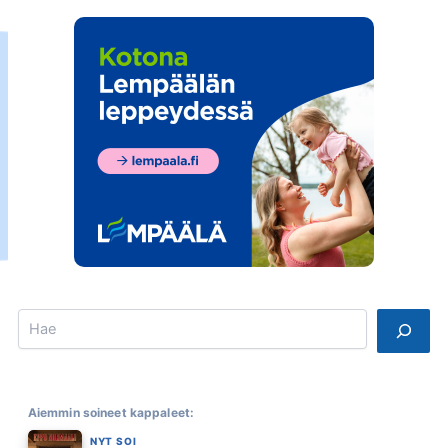
Search
Aiemmin soineet kappaleet:
NYT SOI