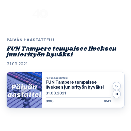
Skip
to
Menu
content
PÄIVÄN HAASTATTELU
FUN Tampere tempaisee Ilveksen
juniorityön hyväksi
31.03.2021
Päivän haastattelu
FUN Tampere tempaisee
Ilveksen juniorityön hyväksi
31.03.2021
0:00
6:41