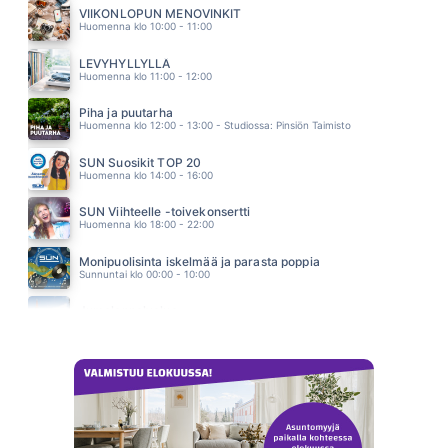
SUVI TERÄSNISKA
VIIKONLOPUN MENOVINKIT
13.03
Huomenna klo 10:00 - 11:00
MINNE TUULET VIE
YÖ
LEVYHYLLYLLÄ
12.54
Huomenna klo 11:00 - 12:00
Piha ja puutarha
Huomenna klo 12:00 - 13:00 - Studiossa: Pinsiön Taimisto
SUN Suosikit TOP 20
Huomenna klo 14:00 - 16:00
SUN Viihteelle -toivekonsertti
Huomenna klo 18:00 - 22:00
Monipuolisinta iskelmää ja parasta poppia
Sunnuntai klo 00:00 - 10:00
Jumalanpalvelus
Sunnuntai klo 10:00 - 11:00