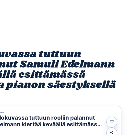
Etusivu
Ohjelmat
Osallistu
kuvassa tuttuun
nnut Samuli Edelmann
ällä esittämässä
a pianon säestyksellä
maa
elokuvassa tuttuun rooliin palannut
elmann kiertää keväällä esittämässä
uluja pianon säestyksellä