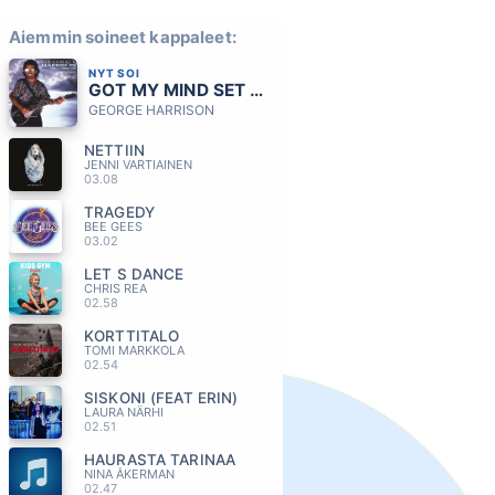
Aiemmin soineet kappaleet:
NYT SOI
GOT MY MIND SET ON YOU
GEORGE HARRISON
NETTIIN
JENNI VARTIAINEN
03.08
TRAGEDY
BEE GEES
03.02
LET S DANCE
CHRIS REA
02.58
KORTTITALO
TOMI MARKKOLA
02.54
SISKONI (FEAT ERIN)
LAURA NÄRHI
02.51
HAURASTA TARINAA
NINA ÅKERMAN
02.47