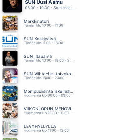
SUN Uusi Aamu
BABE
06:00 - 10:00 - Studiossa: Kimmo Hoivassilta
TAKE THAT
02.13
Markkinatori
KAIKKI MIHIN OOT TOTTUNUT
Tänään klo 10:00 - 11:00
TUURE KILPELÄINEN
02.10
SUN Keskipäivä
HILJAA HUOKAA YO
Tänään klo 11:00 - 13:00
ANNA ERIKSSON
02.06
SUN Iltapäivä
MARIA MARIA
Tänään klo 13:00 - 18:00 - Studiossa: Kaisu Lämsä
SANTANA
02.02
SUN Viihteelle -toivekonsertti
SULJE SUN SILMÄT
Tänään klo 18:00 - 23:00
DISCO
01.58
Monipuolisinta iskelmää ja parasta poppia
Huomenna klo 00:00 - 09:00
VIIKONLOPUN MENOVINKIT
Huomenna klo 10:00 - 11:00
LEVYHYLLYLLÄ
Huomenna klo 11:00 - 12:00