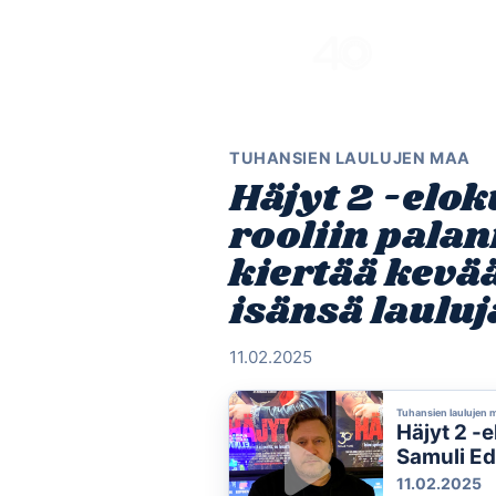
Skip
to
content
TUHANSIEN LAULUJEN MAA
Häjyt 2 -elo
rooliin pala
kiertää kevä
isänsä lauluj
11.02.2025
Tuhansien laulujen 
Häjyt 2 -
Samuli Ed
isänsä la
11.02.2025