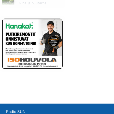
Piha ja puutarha
Huomenna klo 12:00 - 13:00 - Studiossa: Pinsiön Taimisto
Radio SUN