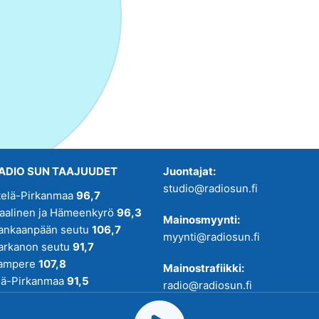
ADIO SUN TAAJUUDET
Juontajat:
studio@radiosun.fi
telä-Pirkanmaa
96,7
kaalinen ja Hämeenkyrö
96,3
Mainosmyynti:
ankaanpään seutu
106,7
myynti@radiosun.fi
arkanon seutu
91,7
ampere
107,8
Mainostrafiikki:
lä-Pirkanmaa
91,5
radio@radiosun.fi
adio SUN on osa
Pirmedioita
.
Uutis-, juttu- ja menovinkit: