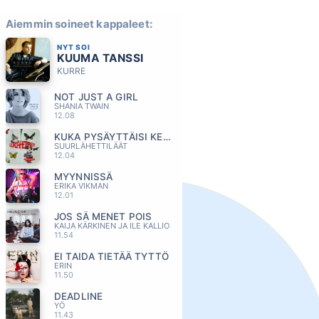
Aiemmin soineet kappaleet:
NYT SOI
KUUMA TANSSI
KURRE
NOT JUST A GIRL
SHANIA TWAIN
12.08
KUKA PYSÄYTTÄISI KELLOT
SUURLÄHETTILÄÄT
12.04
MYYNNISSÄ
ERIKA VIKMAN
12.01
JOS SÄ MENET POIS
KAIJA KÄRKINEN JA ILE KALLIO
11.54
EI TAIDA TIETÄÄ TYTTÖ
ERIN
11.50
DEADLINE
YÖ
11.43