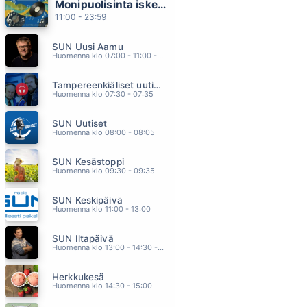
Monipuolisinta iskelmää ja parasta poppia
HAUDANVAKAVAA
11:00 - 23:59
ELONKERJUU
11.01
SUN Uusi Aamu
KIROSANOJA
Huomenna klo 07:00 - 11:00 - Studiossa: Kimmo Hoivassilta
JONNE AARON
10.55
Tampereenkiäliset uutiset
HASARDI
Huomenna klo 07:30 - 07:35
MIKKO ALATALO
10.51
SUN Uutiset
KUN OLET POISSA
Huomenna klo 08:00 - 08:05
EPPU NORMAALI
10.40
SUN Kesästoppi
MAALAISPOIKA OON
Huomenna klo 09:30 - 09:35
MIKKO ALATALO
10.35
SUN Keskipäivä
Huomenna klo 11:00 - 13:00
SUN Iltapäivä
Huomenna klo 13:00 - 14:30 - Studiossa: Kaisu Lämsä
Herkkukesä
Huomenna klo 14:30 - 15:00