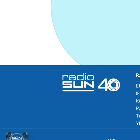
R
E
I
K
P
T
Y
R