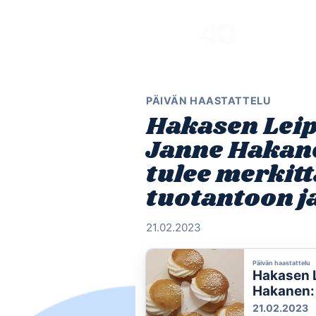
Skip
to
content
PÄIVÄN HAASTATTELU
Hakasen Leip
Janne Hakane
tulee merkit
tuotantoon j
21.02.2023
Päivän haastattelu
Hakasen 
Hakanen: 
piikki al
21.02.2023