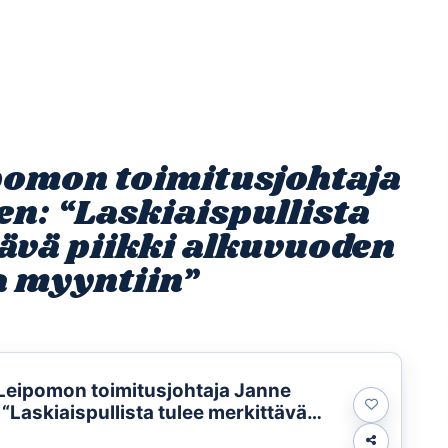
Etusivu
Ohjelmat
Osallistu
omon toimitusjohtaja
n: “Laskiaispullista
tävä piikki alkuvuoden
a myyntiin”
Leipomon toimitusjohtaja Janne
“Laskiaispullista tulee merkittävä
kuvuoden tuotantoon ja myyntiin”