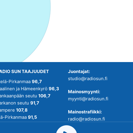
ADIO SUN TAAJUUDET
Juontajat:
studio@radiosun.fi
telä-Pirkanmaa
96,7
kaalinen ja Hämeenkyrö
96,3
Mainosmyynti:
ankaanpään seutu
106,7
myynti@radiosun.fi
arkanon seutu
91,7
ampere
107,8
Mainostrafiikki:
lä-Pirkanmaa
91,5
radio@radiosun.fi
adio SUN on osa
Pirmedioita
.
Uutis-, juttu- ja menovinkit: