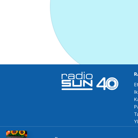
R
E
I
K
P
T
Y
R