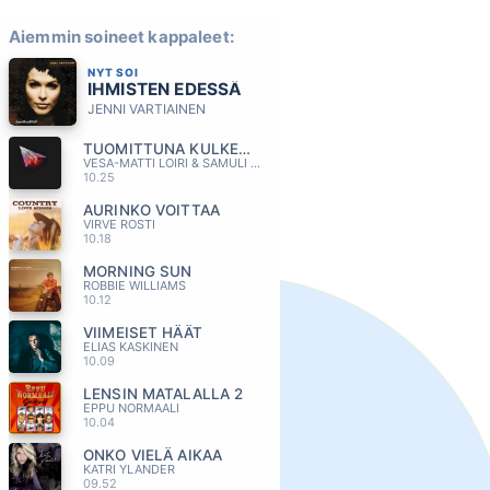
Aiemmin soineet kappaleet:
NYT SOI
IHMISTEN EDESSÄ
JENNI VARTIAINEN
TUOMITTUNA KULKEMAAN
VESA-MATTI LOIRI & SAMULI EDELMANN
10.25
AURINKO VOITTAA
VIRVE ROSTI
10.18
MORNING SUN
ROBBIE WILLIAMS
10.12
VIIMEISET HÄÄT
ELIAS KASKINEN
10.09
LENSIN MATALALLA 2
EPPU NORMAALI
10.04
ONKO VIELÄ AIKAA
KATRI YLANDER
09.52