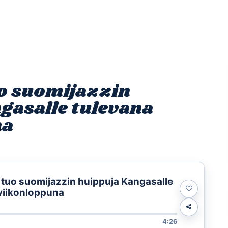
Etusivu
Ohjelmat
Osallistu
o suomijazzin
gasalle tulevana
na
 tuo suomijazzin huippuja Kangasalle
viikonloppuna
4:26