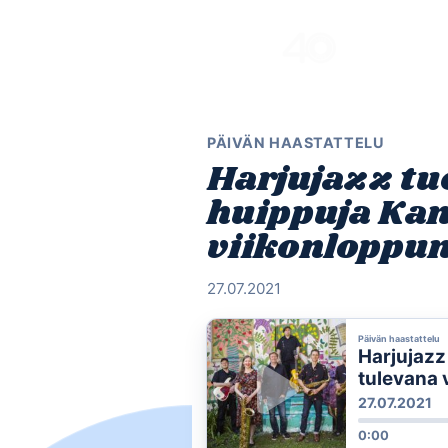
Skip
to
content
PÄIVÄN HAASTATTELU
Harjujazz tu
huippuja Kan
viikonloppu
27.07.2021
Päivän haastattelu
Harjujazz
tulevana 
27.07.2021
0:00