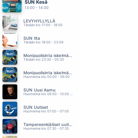
SUN Kesä
POHJOISEN TAIVAAN ALLA
13:00 - 14:30
LEEVI AND THE LEAVINGS
09.18
LEVYHYLLYLLÄ
PUNAISTA JA MAKEAA
Tänään klo 17:00 - 18:00
POPEDA
09.15
SUN Ilta
DOWN UNDER
Tänään klo 18:00 - 23:59
MEN AT WORK
09.11
Monipuolisinta iskelmää ja parasta poppia
OOT VOIMANI MUN
Tänään klo 23:30 - 05:30
ANNA ERIKSSON
09.08
Monipuolisinta iskelmää ja parasta poppia
LIVIN LA VIDA LOCA
Huomenna klo 00:00 - 06:00
RICKY MARTIN
09.04
SUN Uusi Aamu
Huomenna klo 06:00 - 10:00 - Studiossa: Kimmo Hoivassilta
SUN Uutiset
Huomenna klo 07:00 - 07:05
Tampereenkiäliset uutiset
Huomenna klo 07:30 - 07:35