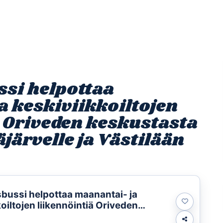
Etusivu
Ohjelmat
Osallistu
si helpottaa
a keskiviikkoiltojen
ä Oriveden keskustasta
äjärvelle ja Västilään
bussi helpottaa maanantai- ja
oiltojen liikennöintiä Oriveden
a Hirsilään, Eräjärvelle ja Västilään