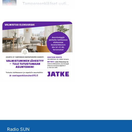
Tampereenkiäliset uutiset
Huomenna klo 07:30 - 07:35
Radio SUN