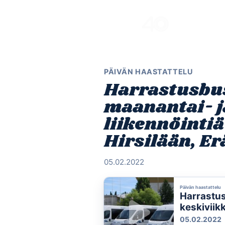
Skip
to
content
PÄIVÄN HAASTATTELU
Harrastusbus
maanantai- j
liikennöinti
Hirsilään, Er
05.02.2022
Päivän haastattelu
Harrastus
keskiviikk
keskustast
05.02.2022