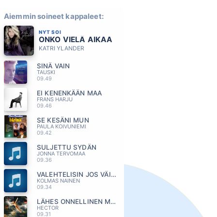
Aiemmin soineet kappaleet:
NYT SOI
ONKO VIELÄ AIKAA
KATRI YLANDER
SINÄ VAIN
TAUSKI
09.49
EI KENENKÄÄN MAA
FRANS HARJU
09.46
SE KESÄNI MUN
PAULA KOIVUNIEMI
09.42
SULJETTU SYDÄN
JONNA TERVOMAA
09.36
VALEHTELISIN JOS VÄITTÄISIN
KOLMAS NAINEN
09.34
LÄHES ONNELLINEN MIES
HECTOR
09.31