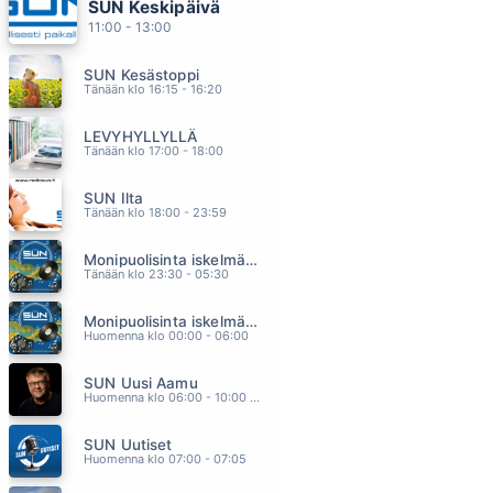
SUN Keskipäivä
DIRLANDA
11:00 - 13:00
KAI HYTTINEN
08.51
SUN Kesästoppi
ÄLÄ DROPPAA MUN TUNNELMAA
Tänään klo 16:15 - 16:20
VESALA
08.47
LEVYHYLLYLLÄ
UKKOMETSO
Tänään klo 17:00 - 18:00
PATE MUSTAJÄRVI
08.44
SUN Ilta
TERVEISIN DORIS
Tänään klo 18:00 - 23:59
MARISKA
08.38
Monipuolisinta iskelmää ja parasta poppia
ME
Tänään klo 23:30 - 05:30
LAURA VOUTILAINEN
08.35
Monipuolisinta iskelmää ja parasta poppia
Huomenna klo 00:00 - 06:00
SUN Uusi Aamu
Huomenna klo 06:00 - 10:00 - Studiossa: Kimmo Hoivassilta
SUN Uutiset
Huomenna klo 07:00 - 07:05