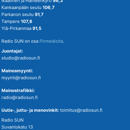
Ikaalinen ja Hämeenkyrö
96,3
Kankaanpään seutu
106,7
Parkanon seutu
91,7
Tampere
107,8
Ylä-Pirkanmaa
91,5
Radio SUN on osa
Pirmedioita
.
Juontajat:
studio@radiosun.fi
Mainosmyynti:
myynti@radiosun.fi
Mainostrafiikki:
radio@radiosun.fi
Uutis-, juttu- ja menovinkit:
toimitus@radiosun.fi
Radio SUN
Suvantokatu 13