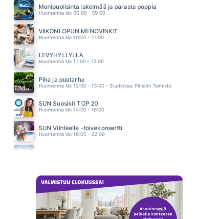
SAMULI EDELMANN
Monipuolisinta iskelmää ja parasta poppia
05.28
Huomenna klo 00:00 - 09:00
SUA AIVAN LIIKAA
HUHU
VIIKONLOPUN MENOVINKIT
05.24
Huomenna klo 10:00 - 11:00
LEVYHYLLYLLÄ
Huomenna klo 11:00 - 12:00
Piha ja puutarha
Huomenna klo 12:00 - 13:00 - Studiossa: Pinsiön Taimisto
SUN Suosikit TOP 20
Huomenna klo 14:00 - 16:00
SUN Viihteelle -toivekonsertti
Huomenna klo 18:00 - 22:00
Monipuolisinta iskelmää ja parasta poppia
Sunnuntai klo 00:00 - 10:00