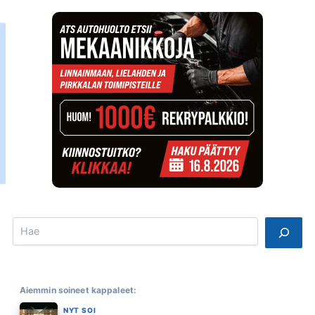
Search
Aiemmin soineet kappaleet:
NYT SOI