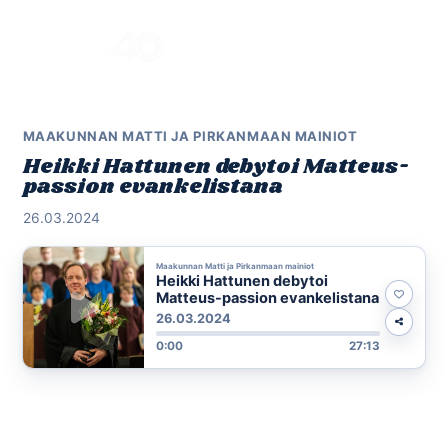
Skip
to
Menu
content
MAAKUNNAN MATTI JA PIRKANMAAN MAINIOT
Heikki Hattunen debytoi Matteus-
passion evankelistana
26.03.2024
Maakunnan Matti ja Pirkanmaan mainiot
Heikki Hattunen debytoi
Matteus-passion evankelistana
26.03.2024
0:00
27:13