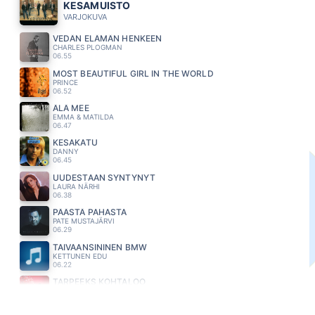
KESAMUISTO
VARJOKUVA
VEDÄN ELÄMÄN HENKEEN
CHARLES PLOGMAN
06.55
MOST BEAUTIFUL GIRL IN THE WORLD
PRINCE
06.52
ÄLÄ MEE
EMMA & MATILDA
06.47
KESAKATU
DANNY
06.45
UUDESTAAN SYNTYNYT
LAURA NÄRHI
06.38
PÄÄSTÄ PAHASTA
PATE MUSTAJÄRVI
06.29
TAIVAANSININEN BMW
KETTUNEN EDU
06.22
TARPEEKS KOHTALOO
MEIJU SUVAS
06.16