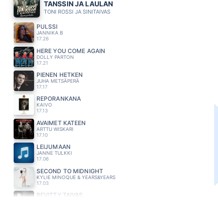
TANSSIN JA LAULAN
TONI ROSSI JA SINITAIVAS
PULSSI
JANNIKA B
17.26
HERE YOU COME AGAIN
DOLLY PARTON
17.21
PIENEN HETKEN
JUHA METSÄPERÄ
17.17
REPORANKANA
KAIVO
17.13
AVAIMET KÄTEEN
ARTTU WISKARI
17.10
LEIJUMAAN
JANNE TULKKI
17.06
SECOND TO MIDNIGHT
KYLIE MINOQUE & YEARS&YEARS
17.03
REVITTY TAIVAS
MIKKO KUUSTONEN
16.57