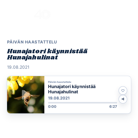
Skip
to
Menu
content
PÄIVÄN HAASTATTELU
Hunajatori käynnistää
Hunajahulinat
19.08.2021
Päivän haastattelu
Hunajatori käynnistää
Hunajahulinat
19.08.2021
0:00
6:27