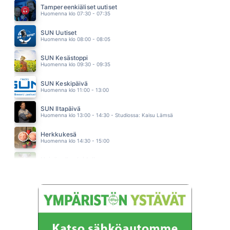
LASSE LAAKSO
Tampereenkiäliset uutiset
16.15
Huomenna klo 07:30 - 07:35
KOKO SUOMI TANSSII (feat. Komiat)
PORTION BOYS
SUN Uutiset
16.12
Huomenna klo 08:00 - 08:05
SUN Kesästoppi
Huomenna klo 09:30 - 09:35
SUN Keskipäivä
Huomenna klo 11:00 - 13:00
SUN Iltapäivä
Huomenna klo 13:00 - 14:30 - Studiossa: Kaisu Lämsä
Herkkukesä
Huomenna klo 14:30 - 15:00
Heinäpellon laidalla
Huomenna klo 15:00 - 16:00