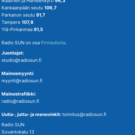
Ikaalinen ja Hämeenkyrö
96,3
Kankaanpään seutu
106,7
Parkanon seutu
91,7
Tampere
107,8
Ylä-Pirkanmaa
91,5
Radio SUN on osa
Pirmedioita
.
Juontajat:
studio@radiosun.fi
Mainosmyynti:
myynti@radiosun.fi
Mainostrafiikki:
radio@radiosun.fi
Uutis-, juttu- ja menovinkit:
toimitus@radiosun.fi
Radio SUN
Suvantokatu 13