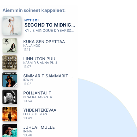
Aiemmin soineet kappaleet:
NYT SOI
SECOND TO MIDNIGHT
KYLIE MINOQUE & YEARS&YEARS
KUKA SEN OPETTAA
KAIJA KOO
11.11
LINNUTON PUU
KASMIR & ANNA PUU
11.07
SIMMARIT SAMMARIT KUMMARIT JA PIPO
IRWIN
11.03
POHJANTÄHTI
NINA KAITARANTA
10.54
YHDENTEKEVÄÄ
LEO STILLMAN
10.49
JUHLAT MULLE
IRINA
10.46