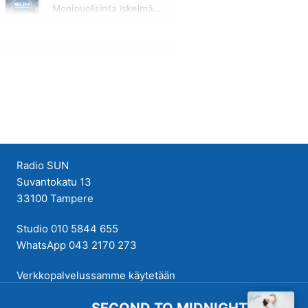
Monipuolisinta iskelmää ja parasta poppia
Sunnuntai klo 00:00 - 10:00
Radio SUN
Suvantokatu 13
33100 Tampere
Studio 010 5844 655
WhatsApp 043 2170 273
Verkkopalvelussamme käytetään
evästeitä käyttökokemuksen