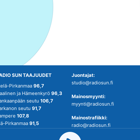
ADIO SUN TAAJUUDET
Juontajat:
studio@radiosun.fi
telä-Pirkanmaa
96,7
kaalinen ja Hämeenkyrö
96,3
Mainosmyynti:
ankaanpään seutu
106,7
myynti@radiosun.fi
arkanon seutu
91,7
ampere
107,8
Mainostrafiikki:
lä-Pirkanmaa
91,5
radio@radiosun.fi
adio SUN on osa
Pirmedioita
.
Uutis-, juttu- ja menovinkit: