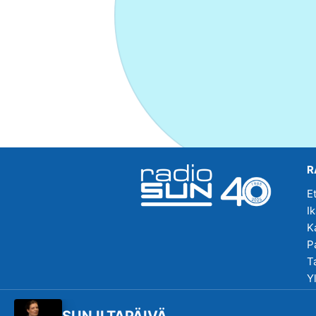
R
E
I
K
P
T
Y
R