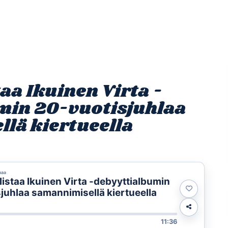
Etusivu
Ohjelmat
Osallistu
taa Ikuinen Virta -
min 20-vuotisjuhlaa
lä kiertueella
maa
hlistaa Ikuinen Virta -debyyttialbumin
juhlaa samannimisellä kiertueella
11:36