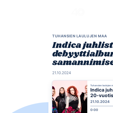
Skip
to
content
TUHANSIEN LAULUJEN MAA
Indica juhlis
debyyttialbu
samannimisel
21.10.2024
Tuhansien laulujen 
Indica ju
20-vuotis
21.10.2024
0:00