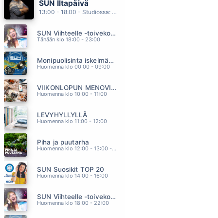
SUN Iltapäivä
ODOTA
13:00 - 18:00 - Studiossa: Kaisu Lämsä
AIKAKONE
09.53
SUN Viihteelle -toivekonsertti
IRON HORSE
Tänään klo 18:00 - 23:00
CHRISTIE
09.51
Monipuolisinta iskelmää ja parasta poppia
TÄSSÄKÖ TÄÄ OLI
Huomenna klo 00:00 - 09:00
ARTTU WISKARI feat. Leavings-Orkesteri
09.47
VIIKONLOPUN MENOVINKIT
KERTA VIIMEINEN
Huomenna klo 10:00 - 11:00
JOHANNA PAKONEN
09.44
LEVYHYLLYLLÄ
AIN T IT FUNNY
Huomenna klo 11:00 - 12:00
JENNIFER LOPEZ
09.40
Piha ja puutarha
Huomenna klo 12:00 - 13:00 - Studiossa: Pinsiön Taimisto
SUN Suosikit TOP 20
Huomenna klo 14:00 - 16:00
SUN Viihteelle -toivekonsertti
Huomenna klo 18:00 - 22:00