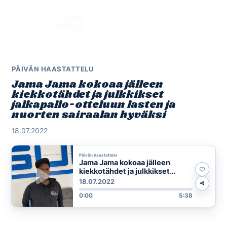
Skip
to
Menu
content
PÄIVÄN HAASTATTELU
Jama Jama kokoaa jälleen
kiekkotähdet ja julkkikset
jalkapallo-otteluun lasten ja
nuorten sairaalan hyväksi
18.07.2022
Päivän haastattelu
Jama Jama kokoaa jälleen
kiekkotähdet ja julkkikset
jalkapallo-otteluun lasten ja
18.07.2022
nuorten sairaalan hyväksi
0:00
5:38