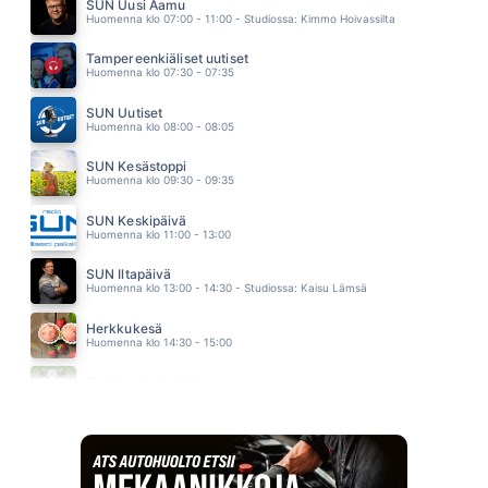
JENNI VARTIAINEN
SUN Uusi Aamu
11.14
Huomenna klo 07:00 - 11:00 - Studiossa: Kimmo Hoivassilta
MINNE SINÄ MEET
VESTERINEN YHTYEINEEN
Tampereenkiäliset uutiset
11.10
Huomenna klo 07:30 - 07:35
SABOTAGE
BEBE REXHA
SUN Uutiset
11.08
Huomenna klo 08:00 - 08:05
SUN Kesästoppi
Huomenna klo 09:30 - 09:35
SUN Keskipäivä
Huomenna klo 11:00 - 13:00
SUN Iltapäivä
Huomenna klo 13:00 - 14:30 - Studiossa: Kaisu Lämsä
Herkkukesä
Huomenna klo 14:30 - 15:00
Heinäpellon laidalla
Huomenna klo 15:00 - 16:00