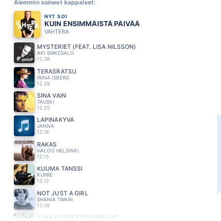
Aiemmin soineet kappaleet:
NYT SOI
KUIN ENSIMMÄISTÄ PÄIVÄÄ
VAHTERA
MYSTERIET (FEAT. LISA NILSSON)
AKI SIRKESALO
12.38
TERÄSRATSU
IRINA ISBERG
12.28
SINÄ VAIN
TAUSKI
12.25
LÄPINÄKYVÄ
JANNA
12.18
RAKAS
HALOO HELSINKI
12.15
KUUMA TANSSI
KURRE
12.12
NOT JUST A GIRL
SHANIA TWAIN
12.08
KUKA PYSÄYTTÄISI KELLOT