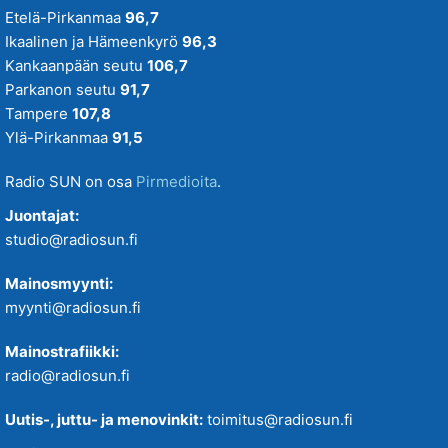
Etelä-Pirkanmaa
96,7
Ikaalinen ja Hämeenkyrö
96,3
Kankaanpään seutu
106,7
Parkanon seutu
91,7
Tampere
107,8
Ylä-Pirkanmaa
91,5
Radio SUN on osa
Pirmedioita
.
Juontajat:
studio@radiosun.fi
Mainosmyynti:
myynti@radiosun.fi
Mainostrafiikki:
radio@radiosun.fi
Uutis-, juttu- ja menovinkit:
toimitus@radiosun.fi