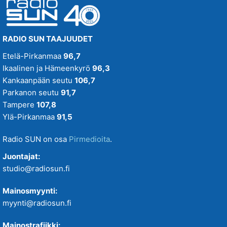
RADIO SUN TAAJUUDET
Etelä-Pirkanmaa
96,7
Ikaalinen ja Hämeenkyrö
96,3
Kankaanpään seutu
106,7
Parkanon seutu
91,7
Tampere
107,8
Ylä-Pirkanmaa
91,5
Radio SUN on osa
Pirmedioita
.
Juontajat:
studio@radiosun.fi
Mainosmyynti:
myynti@radiosun.fi
Mainostrafiikki: