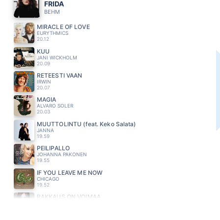
FRIDA
BEHM
MIRACLE OF LOVE
EURYTHMICS
20.12
KUU
JANI WICKHOLM
20.09
RETEESTI VAAN
IRWIN
20.07
MAGIA
ALVARO SOLER
20.03
MUUTTOLINTU (feat. Keko Salata)
JANNA
19.59
PEILIPALLO
JOHANNA PAKONEN
19.55
IF YOU LEAVE ME NOW
CHICAGO
19.52
RAKKAUS ON VOIMAA
KAIJA KOO
19.48