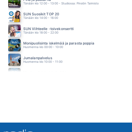
Tänään klo 12:00 - 13:00 - Studiossa: Pinsiön Taimisto
JUHA TAPIO
19.10
SUN Suosikit TOP 20
SAY YOU SAY ME
Tänään klo 14:00 - 16:00
LIONEL RICHIE
19.06
SUN Viihteelle -toivekonsertti
Tänään klo 18:00 - 22:00
Monipuolisinta iskelmää ja parasta poppia
Huomenna klo 00:00 - 10:00
Jumalanpalvelus
Huomenna klo 10:00 - 11:00
Monipuolisinta iskelmää ja parasta poppia
Huomenna klo 11:00 - 23:59