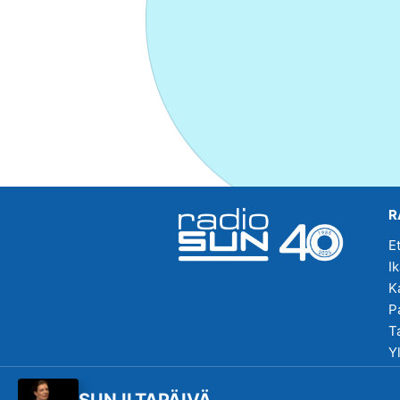
R
E
I
K
P
T
Y
R