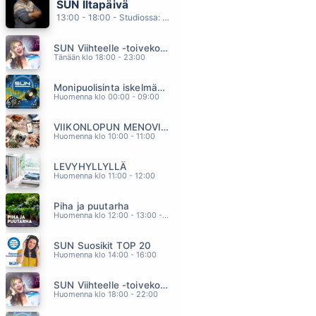
SUN Iltapäivä
KUUMA KESÄ
13:00 - 18:00 - Studiossa: Kaisu Lämsä
POPEDA
09.17
SUN Viihteelle -toivekonsertti
RAKKAUDEN ARVOINEN
Tänään klo 18:00 - 23:00
ANTTI KETONEN
09.14
Monipuolisinta iskelmää ja parasta poppia
VAHVOJA SYDÄMII
Huomenna klo 00:00 - 09:00
ANTTI RAILIO
09.11
VIIKONLOPUN MENOVINKIT
UUTEEN KESAAN NIIN PALJON ON AIKAA
Huomenna klo 10:00 - 11:00
AGENTS
09.07
LEVYHYLLYLLÄ
JOS MIKÄÄN EI RIITÄ
Huomenna klo 11:00 - 12:00
SUVI TERÄSNISKA
09.03
Piha ja puutarha
Huomenna klo 12:00 - 13:00 - Studiossa: Pinsiön Taimisto
SUN Suosikit TOP 20
Huomenna klo 14:00 - 16:00
SUN Viihteelle -toivekonsertti
Huomenna klo 18:00 - 22:00