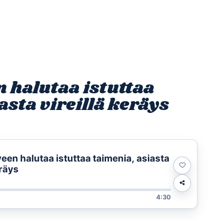
Etusivu
Ohjelmat
Osallistu
 halutaa istuttaa
asta vireillä keräys
een halutaa istuttaa taimenia, asiasta
eräys
4:30