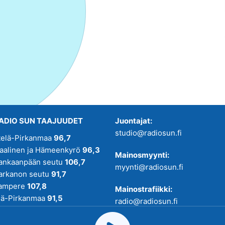
ADIO SUN TAAJUUDET
Juontajat:
studio@radiosun.fi
telä-Pirkanmaa
96,7
kaalinen ja Hämeenkyrö
96,3
Mainosmyynti:
ankaanpään seutu
106,7
myynti@radiosun.fi
arkanon seutu
91,7
ampere
107,8
Mainostrafiikki:
lä-Pirkanmaa
91,5
radio@radiosun.fi
adio SUN on osa
Pirmedioita
.
Uutis-, juttu- ja menovinkit: