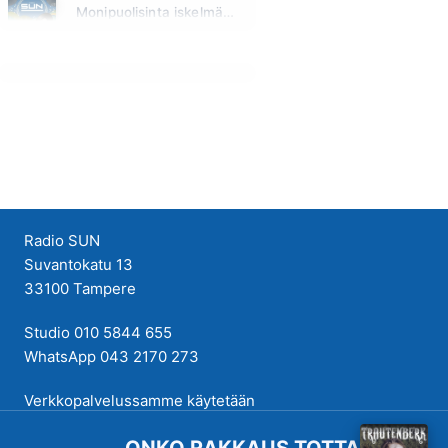
Monipuolisinta iskelmää ja parasta poppia
Sunnuntai klo 00:00 - 10:00
Radio SUN
Suvantokatu 13
33100 Tampere
Studio 010 5844 655
WhatsApp 043 2170 273
Verkkopalvelussamme käytetään
evästeitä käyttökokemuksen