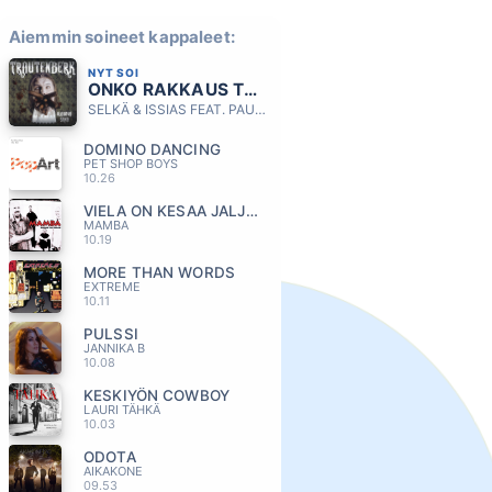
Aiemmin soineet kappaleet:
NYT SOI
ONKO RAKKAUS TOTTA
SELKÄ & ISSIAS FEAT. PAULI HANHINIEMI
DOMINO DANCING
PET SHOP BOYS
10.26
VIELA ON KESAA JALJELLA
MAMBA
10.19
MORE THAN WORDS
EXTREME
10.11
PULSSI
JANNIKA B
10.08
KESKIYÖN COWBOY
LAURI TÄHKÄ
10.03
ODOTA
AIKAKONE
09.53