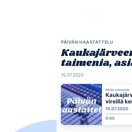
Skip
to
content
PÄIVÄN HAASTATTELU
Kaukajärveen
taimenia, asi
15.07.2020
Päivän haastattelu
Kaukajärv
vireillä k
15.07.2020
0:00