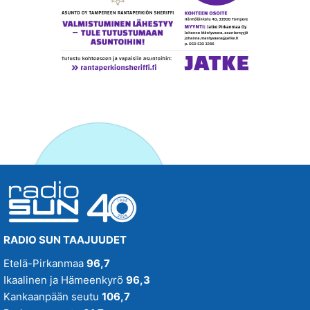
RADIO SUN TAAJUUDET
Etelä-Pirkanmaa
96,7
Ikaalinen ja Hämeenkyrö
96,3
Kankaanpään seutu
106,7