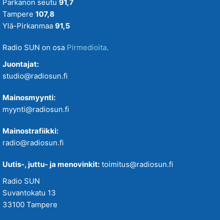
Parkanon seutu
91,7
Tampere
107,8
Ylä-Pirkanmaa
91,5
Radio SUN on osa
Pirmedioita
.
Juontajat:
studio@radiosun.fi
Mainosmyynti:
myynti@radiosun.fi
Mainostrafiikki:
radio@radiosun.fi
Uutis-, juttu- ja menovinkit:
toimitus@radiosun.fi
Radio SUN
Suvantokatu 13
33100 Tampere