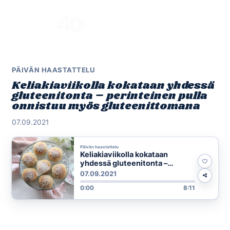
Skip
to
Menu
content
PÄIVÄN HAASTATTELU
Keliakiaviikolla kokataan yhdessä
gluteenitonta – perinteinen pulla
onnistuu myös gluteenittomana
07.09.2021
Päivän haastattelu
Keliakiaviikolla kokataan
yhdessä gluteenitonta –
perinteinen pulla onnistuu
07.09.2021
myös gluteenittomana
0:00
8:11