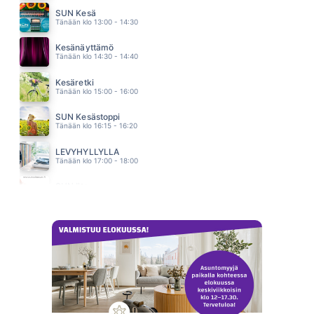
SUN Kesä
RUSKANVARIT
Tänään klo 13:00 - 14:30
JOEL HALLIKAINEN JA TIMO KOIVUSALO
02.44
Kesänäyttämö
12 APINAA
Tänään klo 14:30 - 14:40
NYLON BEAT
02.40
Kesäretki
Tänään klo 15:00 - 16:00
SUN Kesästoppi
Tänään klo 16:15 - 16:20
LEVYHYLLYLLÄ
Tänään klo 17:00 - 18:00
SUN Ilta
Tänään klo 18:00 - 23:59