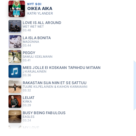
NYT SOI
OIKEA AIKA
KATRI YLANDER
LOVE IS ALL AROUND
WET WET WET
03.48
LA ISLA BONITA
MADONNA
03.44
PEGGY
SAMULI EDELMANN
03.41
MIES JOLLE EI KOSKAAN TAPAHDU MITÄÄN
J KARJALAINEN
03.36
RAKASTAN SUA NIIN ET SE SATTUU
TUURE KILPELAINEN & KAIHON KARAVAANI
03.32
LEIJAT
KIRKA
03.29
BUSY BEING FABULOUS
EAGLES
03.24
MY LOVE
MATTI JA TEPPO
03.21