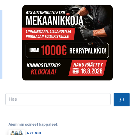
Search
Aiemmin soineet kappaleet:
NYT SOI