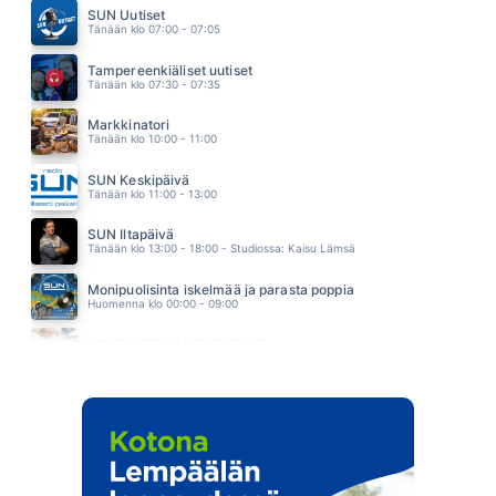
Q.STONE
SUN Uutiset
16.06
Tänään klo 07:00 - 07:05
TAULUT
HUGO
Tampereenkiäliset uutiset
16.01
Tänään klo 07:30 - 07:35
Markkinatori
Tänään klo 10:00 - 11:00
SUN Keskipäivä
Tänään klo 11:00 - 13:00
SUN Iltapäivä
Tänään klo 13:00 - 18:00 - Studiossa: Kaisu Lämsä
Monipuolisinta iskelmää ja parasta poppia
Huomenna klo 00:00 - 09:00
VIIKONLOPUN MENOVINKIT
Huomenna klo 10:00 - 11:00