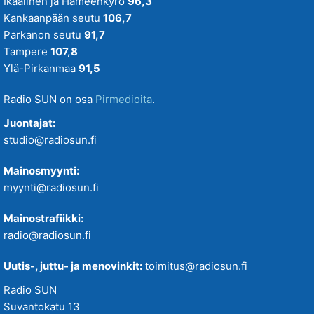
Ikaalinen ja Hämeenkyrö
96,3
Kankaanpään seutu
106,7
Parkanon seutu
91,7
Tampere
107,8
Ylä-Pirkanmaa
91,5
Radio SUN on osa
Pirmedioita
.
Juontajat:
studio@radiosun.fi
Mainosmyynti:
myynti@radiosun.fi
Mainostrafiikki:
radio@radiosun.fi
Uutis-, juttu- ja menovinkit:
toimitus@radiosun.fi
Radio SUN
Suvantokatu 13