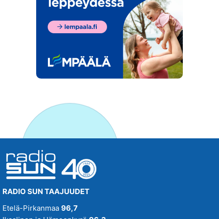
RADIO SUN TAAJUUDET
Etelä-Pirkanmaa
96,7