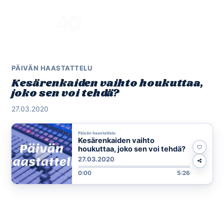
Skip
to
Menu
content
PÄIVÄN HAASTATTELU
Kesärenkaiden vaihto houkuttaa,
joko sen voi tehdä?
27.03.2020
Päivän haastattelu
Kesärenkaiden vaihto
houkuttaa, joko sen voi tehdä?
27.03.2020
0:00
5:26