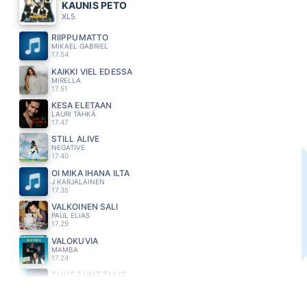
KAUNIS PETO
XL5
RIIPPUMATTO
MIKAEL GABRIEL
17.54
KAIKKI VIEL EDESSÄ
MIRELLA
17.51
KESÄ ELETÄÄN
LAURI TÄHKÄ
17.47
STILL ALIVE
NEGATIVE
17.40
OI MIKÄ IHANA ILTA
J KARJALAINEN
17.35
VALKOINEN SALI
PAUL ELIAS
17.29
VALOKUVIA
MAMBA
17.24
TUUT TUUT TUUT
ROBIN PACKALEN
17.09