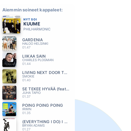
Aiemmin soineet kappaleet:
NYT SOI
KUUME
PHILHARMONIC
GARDENIA
HALOO HELSINKI
01.47
LIIKAA SAIN
CHARLES PLOGMAN
01.44
LIVING NEXT DOOR TO ALICE
SMOKIE
01.40
SE TEKEE HYVÄÄ (feat. Jukka Poika)
JUHA TAPIO
01.37
POING POING POING
IRWIN
01.35
(EVERYTHING I DO) I DO IT FOR YOU
BRYAN ADAMS
01.27