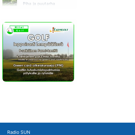
Piha ja puutarha
Huomenna klo 12:00 - 13:00 - Studiossa: Pinsiön Taimisto
Radio SUN