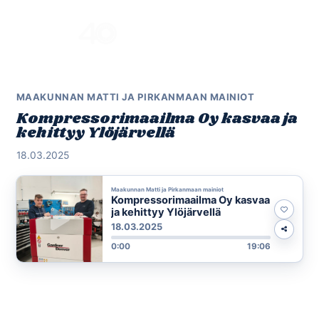
Skip
to
Menu
content
MAAKUNNAN MATTI JA PIRKANMAAN MAINIOT
Kompressorimaailma Oy kasvaa ja
kehittyy Ylöjärvellä
18.03.2025
Maakunnan Matti ja Pirkanmaan mainiot
Kompressorimaailma Oy kasvaa
ja kehittyy Ylöjärvellä
18.03.2025
0:00
19:06