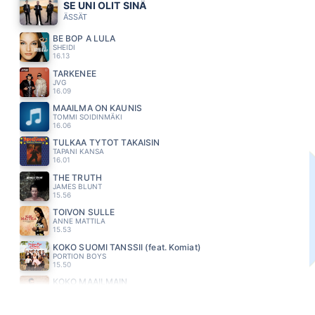
SE UNI OLIT SINÄ
ÄSSÄT
BE BOP A LULA
SHEIDI
16.13
TARKENEE
JVG
16.09
MAAILMA ON KAUNIS
TOMMI SOIDINMÄKI
16.06
TULKAA TYTÖT TAKAISIN
TAPANI KANSA
16.01
THE TRUTH
JAMES BLUNT
15.56
TOIVON SULLE
ANNE MATTILA
15.53
KOKO SUOMI TANSSII (feat. Komiat)
PORTION BOYS
15.50
KOKO MAAILMAIN
ANTTI TOIVOLA
15.46