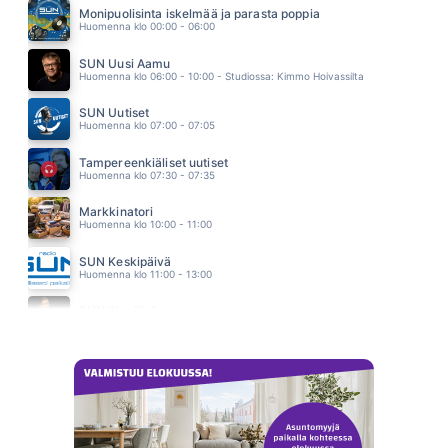
MIKAEL KONTTINEN
Monipuolisinta iskelmää ja parasta poppia
15.03
Huomenna klo 00:00 - 06:00
AKUN TEHDAS
EPPU NORMAALI
SUN Uusi Aamu
14.55
Huomenna klo 06:00 - 10:00 - Studiossa: Kimmo Hoivassilta
SUN Uutiset
Huomenna klo 07:00 - 07:05
Tampereenkiäliset uutiset
Huomenna klo 07:30 - 07:35
Markkinatori
Huomenna klo 10:00 - 11:00
SUN Keskipäivä
Huomenna klo 11:00 - 13:00
SUN Iltapäivä
Huomenna klo 13:00 - 18:00 - Studiossa: Kaisu Lämsä