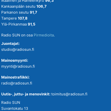
Ikaalinen ja Hämeenkyrö
96,3
Kankaanpään seutu
106,7
Parkanon seutu
91,7
Tampere
107,8
Ylä-Pirkanmaa
91,5
Radio SUN on osa
Pirmedioita
.
Juontajat:
studio@radiosun.fi
Mainosmyynti:
myynti@radiosun.fi
Mainostrafiikki:
radio@radiosun.fi
Uutis-, juttu- ja menovinkit:
toimitus@radiosun.fi
Radio SUN
Suvantokatu 13