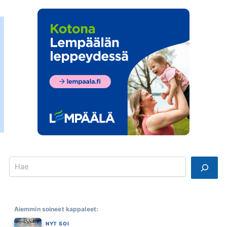
Search
Aiemmin soineet kappaleet:
NYT SOI