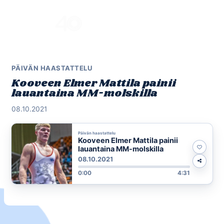
Skip
to
Menu
content
PÄIVÄN HAASTATTELU
Kooveen Elmer Mattila painii
lauantaina MM-molskilla
08.10.2021
Päivän haastattelu
Kooveen Elmer Mattila painii
lauantaina MM-molskilla
08.10.2021
0:00
4:31