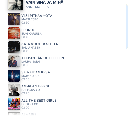
VAIN SINÄ JA MINÄ
ANNE MATTILA
VIISI PITKÄÄ YÖTÄ
MATTI ESKO
03.50
ELOKUU
SUVI KARJULA
03.46
SATA VUOTTA SITTEN
SAMU HABER
03.42
TEKISIN TÄN UUDELLEEN
LAURA NÄRHI
03.36
SE MEIDÄN KESÄ
MARKKU ARO
03.33
ANNA ANTEEKSI
HAPPORADIO
03.25
ALL THE BEST GIRLS
BOGART CO
03.20
ÄLÄ MEE
EMMA & MATILDA
03.15