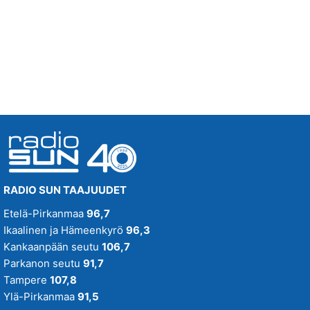
Tänään klo 22:00 - 04:00
CHARLIES
02.40
DAYDREAM
THE LOVIN´ SPOONFUL
02.38
RADIO SUN TAAJUUDET
Etelä-Pirkanmaa
96,7
Ikaalinen ja Hämeenkyrö
96,3
Kankaanpään seutu
106,7
Parkanon seutu
91,7
Tampere
107,8
Ylä-Pirkanmaa
91,5