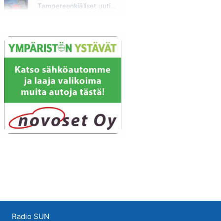
Tampereenkiäliset uutiset
Maanantai klo 07:30 - 07:35
Radio SUN