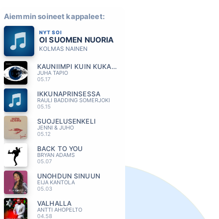
Aiemmin soineet kappaleet:
NYT SOI
OI SUOMEN NUORIA
KOLMAS NAINEN
KAUNIIMPI KUIN KUKAAN MUU
JUHA TAPIO
05.17
IKKUNAPRINSESSA
RAULI BADDING SOMERJOKI
05.15
SUOJELUSENKELI
JENNI & JUHO
05.12
BACK TO YOU
BRYAN ADAMS
05.07
UNOHDUN SINUUN
EIJA KANTOLA
05.03
VALHALLA
ANTTI AHOPELTO
04.58