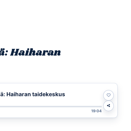
Etusivu
Ohjelmat
Osallistu
ä: Haiharan
sä: Haiharan taidekeskus
19:04