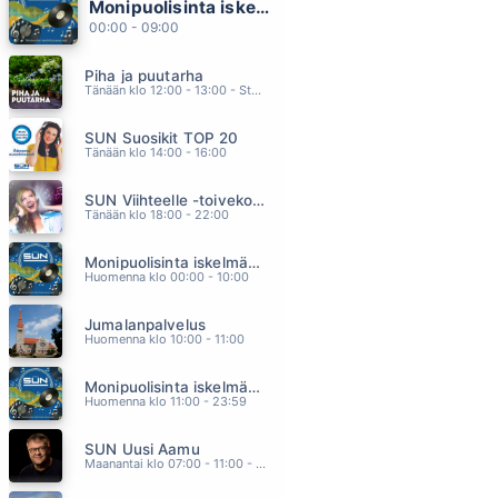
Monipuolisinta iskelmää ja parasta poppia
KYLMÄT KYYNELEET
00:00 - 09:00
KAIJA KOO
04.24
Piha ja puutarha
ÄLÄ MEE
Tänään klo 12:00 - 13:00 - Studiossa: Pinsiön Taimisto
EMMA & MATILDA
04.18
SUN Suosikit TOP 20
JÄIN KIINNI KATSEESEEN
Tänään klo 14:00 - 16:00
TOMMI LÄNTINEN
04.13
SUN Viihteelle -toivekonsertti
JAISET TUULET
Tänään klo 18:00 - 22:00
JUHA METSÄPERÄ
04.11
Monipuolisinta iskelmää ja parasta poppia
NON SIAMO SOLI
Huomenna klo 00:00 - 10:00
EROS RAMAZZOTTI & RICKY MARTIN
04.07
Jumalanpalvelus
Huomenna klo 10:00 - 11:00
Monipuolisinta iskelmää ja parasta poppia
Huomenna klo 11:00 - 23:59
SUN Uusi Aamu
Maanantai klo 07:00 - 11:00 - Studiossa: Kimmo Hoivassilta