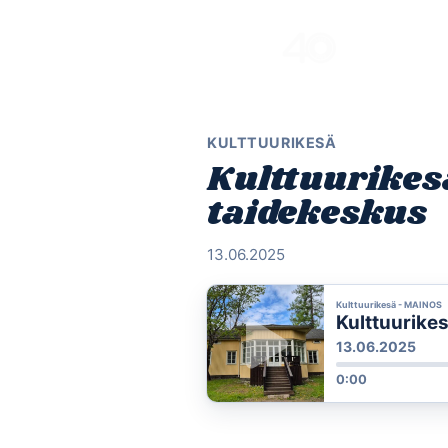
Skip
to
content
KULTTUURIKESÄ
Kulttuurikes
taidekeskus
13.06.2025
Kulttuurikesä - MAINOS
Kulttuurike
13.06.2025
0:00