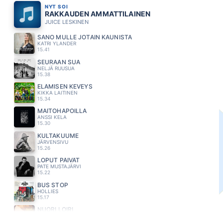
NYT SOI
RAKKAUDEN AMMATTILAINEN
JUICE LESKINEN
SANO MULLE JOTAIN KAUNISTA
KATRI YLANDER
15.41
SEURAAN SUA
NELJÄ RUUSUA
15.38
ELÄMISEN KEVEYS
KIKKA LAITINEN
15.34
MAITOHAPOILLA
ANSSI KELA
15.30
KULTAKUUME
JÄRVENSIVU
15.26
LOPUT PÄIVÄT
PATE MUSTAJÄRVI
15.22
BUS STOP
HOLLIES
15.17
NUORI LOIRI
ANNA PUU
15.15