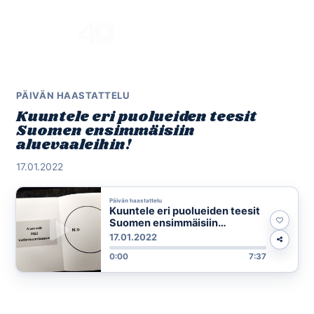
Skip
to
Menu
content
PÄIVÄN HAASTATTELU
Kuuntele eri puolueiden teesit
Suomen ensimmäisiin
aluevaaleihin!
17.01.2022
Päivän haastattelu
Kuuntele eri puolueiden teesit
Suomen ensimmäisiin
aluevaaleihin!
17.01.2022
0:00
7:37