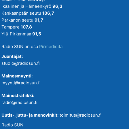
Ikaalinen ja Hämeenkyrö
96,3
Kankaanpään seutu
106,7
Parkanon seutu
91,7
Tampere
107,8
Ylä-Pirkanmaa
91,5
Radio SUN on osa
Pirmedioita
.
Juontajat:
studio@radiosun.fi
Mainosmyynti:
myynti@radiosun.fi
Mainostrafiikki:
radio@radiosun.fi
Uutis-, juttu- ja menovinkit:
toimitus@radiosun.fi
Radio SUN