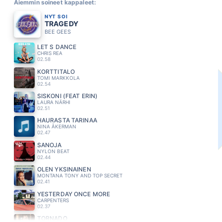
Aiemmin soineet kappaleet:
NYT SOI
TRAGEDY
BEE GEES
LET S DANCE
CHRIS REA
02.58
KORTTITALO
TOMI MARKKOLA
02.54
SISKONI (FEAT ERIN)
LAURA NÄRHI
02.51
HAURASTA TARINAA
NINA ÅKERMAN
02.47
SANOJA
NYLON BEAT
02.44
OLEN YKSINAINEN
MONTANA TONY AND TOP SECRET
02.41
YESTERDAY ONCE MORE
CARPENTERS
02.37
TORNADO