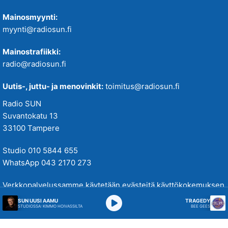
Mainosmyynti:
myynti@radiosun.fi
Mainostrafiikki:
radio@radiosun.fi
Uutis-, juttu- ja menovinkit:
toimitus@radiosun.fi
Radio SUN
Suvantokatu 13
33100 Tampere
Studio 010 5844 655
WhatsApp 043 2170 273
Verkkopalvelussamme käytetään evästeitä käyttökokemuksen
parantamiseksi. Tutustu tietosuojakäytäntöihimme
täällä
.
SUN UUSI AAMU
TRAGEDY
STUDIOSSA: KIMMO HOIVASSILTA
BEE GEES