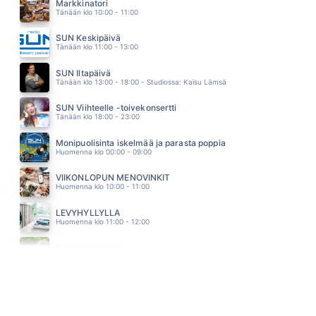
DISCO
Markkinatori
01.58
Tänään klo 10:00 - 11:00
KANARIANLINTU
KAIJA KOO
SUN Keskipäivä
01.55
Tänään klo 11:00 - 13:00
KUUME
PHILHARMONIC
SUN Iltapäivä
01.51
Tänään klo 13:00 - 18:00 - Studiossa: Kaisu Lämsä
SUN Viihteelle -toivekonsertti
Tänään klo 18:00 - 23:00
Monipuolisinta iskelmää ja parasta poppia
Huomenna klo 00:00 - 09:00
VIIKONLOPUN MENOVINKIT
Huomenna klo 10:00 - 11:00
LEVYHYLLYLLÄ
Huomenna klo 11:00 - 12:00
Piha ja puutarha
Huomenna klo 12:00 - 13:00 - Studiossa: Pinsiön Taimisto