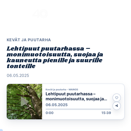
Skip
to
Menu
content
KEVÄT JA PUUTARHA
Lehtipuut puutarhassa –
monimuotoisuutta, suojaa ja
kauneutta pienille ja suurille
tonteille
06.05.2025
Kevät ja puutarha - MAINOS
Lehtipuut puutarhassa –
monimuotoisuutta, suojaa ja
kauneutta pienille ja suurille
06.05.2025
tonteille
0:00
15:39