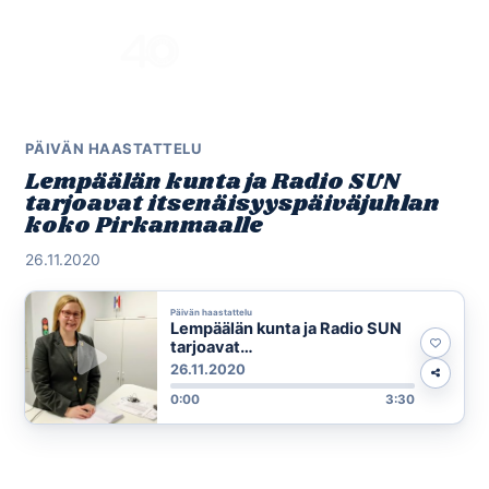
Skip
to
Menu
content
PÄIVÄN HAASTATTELU
Lempäälän kunta ja Radio SUN
tarjoavat itsenäisyyspäiväjuhlan
koko Pirkanmaalle
26.11.2020
Päivän haastattelu
Lempäälän kunta ja Radio SUN
tarjoavat
itsenäisyyspäiväjuhlan koko
26.11.2020
Pirkanmaalle
0:00
3:30