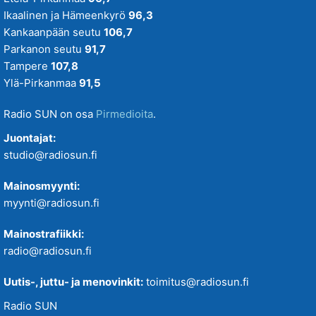
Ikaalinen ja Hämeenkyrö
96,3
Kankaanpään seutu
106,7
Parkanon seutu
91,7
Tampere
107,8
Ylä-Pirkanmaa
91,5
Radio SUN on osa
Pirmedioita
.
Juontajat:
studio@radiosun.fi
Mainosmyynti:
myynti@radiosun.fi
Mainostrafiikki:
radio@radiosun.fi
Uutis-, juttu- ja menovinkit:
toimitus@radiosun.fi
Radio SUN