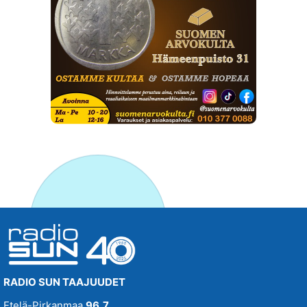
RADIO SUN TAAJUUDET
Etelä-Pirkanmaa
96,7