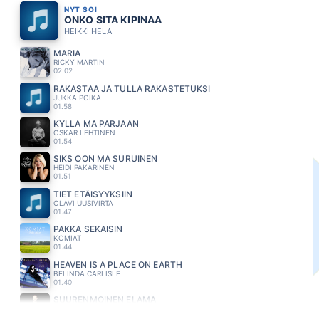
NYT SOI
ONKO SITA KIPINAA
HEIKKI HELA
MARIA
RICKY MARTIN
02.02
RAKASTAA JA TULLA RAKASTETUKSI
JUKKA POIKA
01.58
KYLLÄ MÄ PÄRJÄÄN
OSKAR LEHTINEN
01.54
SIKS OON MA SURUINEN
HEIDI PAKARINEN
01.51
TIET ETÄISYYKSIIN
OLAVI UUSIVIRTA
01.47
PAKKA SEKAISIN
KOMIAT
01.44
HEAVEN IS A PLACE ON EARTH
BELINDA CARLISLE
01.40
SUURENMOINEN ELÄMÄ
JUHA TAPIO
01.35