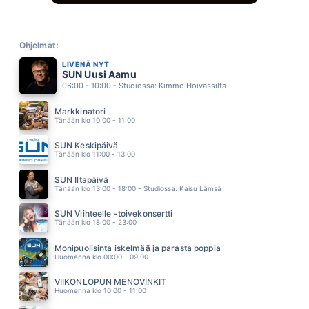
TUURE KILPELÄINEN
02.10
HILJAA HUOKAA YO
ANNA ERIKSSON
Ohjelmat:
02.06
LIVENÄ NYT
MARIA MARIA
SUN Uusi Aamu
SANTANA
02.02
06:00 - 10:00 - Studiossa: Kimmo Hoivassilta
SULJE SUN SILMÄT
DISCO
Markkinatori
01.58
Tänään klo 10:00 - 11:00
KANARIANLINTU
KAIJA KOO
SUN Keskipäivä
01.55
Tänään klo 11:00 - 13:00
KUUME
PHILHARMONIC
SUN Iltapäivä
01.51
Tänään klo 13:00 - 18:00 - Studiossa: Kaisu Lämsä
SUN Viihteelle -toivekonsertti
Tänään klo 18:00 - 23:00
Monipuolisinta iskelmää ja parasta poppia
Huomenna klo 00:00 - 09:00
VIIKONLOPUN MENOVINKIT
Huomenna klo 10:00 - 11:00