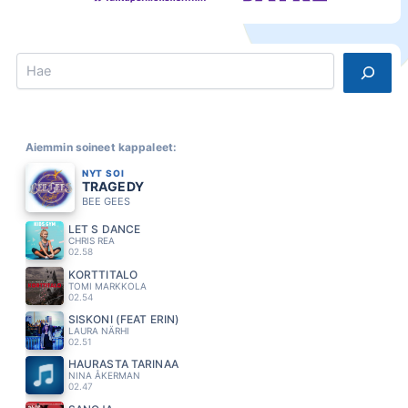
Search
Aiemmin soineet kappaleet:
NYT SOI
TRAGEDY
BEE GEES
LET S DANCE
CHRIS REA
02.58
KORTTITALO
TOMI MARKKOLA
02.54
SISKONI (FEAT ERIN)
LAURA NÄRHI
02.51
HAURASTA TARINAA
NINA ÅKERMAN
02.47