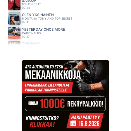
SANOJA
NYLON BEAT
02.44
OLEN YKSINAINEN
MONTANA TONY AND TOP SECRET
02.41
YESTERDAY ONCE MORE
CARPENTERS
02.37
TORNADO
EVELINA
02.33
KAKSI LENSI YLI KAENPESAN
FREEMAN
02.29
HETKEKSI
YOUNGHEARTED
02.25
RAKKAUDEN RIKOLLINEN
PASI VAINIONPERÄ
02.22
PISTOKEIKKA KALAJOELLE
ARTTU WISKARI
02.17
BABE
TAKE THAT
02.13
KAIKKI MIHIN OOT TOTTUNUT