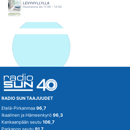
LEVYHYLLYLLÄ
Huomenna klo 11:00 - 12:00
Piha ja puutarha
Huomenna klo 12:00 - 13:00 - Studiossa: Pinsiön Taimisto
RADIO SUN TAAJUUDET
Etelä-Pirkanmaa
96,7
Ikaalinen ja Hämeenkyrö
96,3
Kankaanpään seutu
106,7
Parkanon seutu
91,7