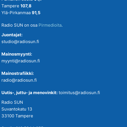
Tampere
107,8
Ylä-Pirkanmaa
91,5
Radio SUN on osa
Pirmedioita
.
Juontajat:
studio@radiosun.fi
Mainosmyynti:
myynti@radiosun.fi
Mainostrafiikki:
radio@radiosun.fi
Uutis-, juttu- ja menovinkit:
toimitus@radiosun.fi
Radio SUN
Suvantokatu 13
33100 Tampere