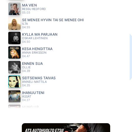
MÄ VIEN
RESSU REDFORD
05.03
SE MENEE HYVIN TAI SE MENEE OHI
ILTA
04.55
KYLLÄ MÄ PÄRJÄÄN
OSKAR LEHTINEN
04.50
KESA HENGITTÄÄ
ANNA ERIKSSON
04.47
ENNEN SUA
OLLIE
04.39
SEITSEMAS TAIVAS
ANNELI MATTILA
04.35
IHANUUTENI
ÄSSÄT
04.27
HUNG UP
MADONNA
04.22
SUORINTA TIETÄ
MEIJU SUVAS
04.19