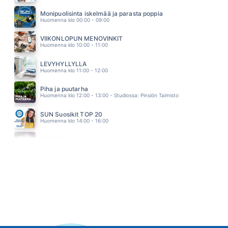
VOIDAAKS RIKKOO HILJAISUUS
ELLIMEI & KAUKUA
Monipuolisinta iskelmää ja parasta poppia
03.34
Huomenna klo 00:00 - 09:00
VIIKONLOPUN MENOVINKIT
Huomenna klo 10:00 - 11:00
LEVYHYLLYLLÄ
Huomenna klo 11:00 - 12:00
Piha ja puutarha
Huomenna klo 12:00 - 13:00 - Studiossa: Pinsiön Taimisto
SUN Suosikit TOP 20
Huomenna klo 14:00 - 16:00
SUN Viihteelle -toivekonsertti
Huomenna klo 18:00 - 22:00