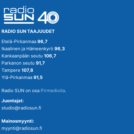
RADIO SUN TAAJUUDET
Etelä-Pirkanmaa
96,7
Ikaalinen ja Hämeenkyrö
96,3
Kankaanpään seutu
106,7
Parkanon seutu
91,7
Tampere
107,8
Ylä-Pirkanmaa
91,5
Radio SUN on osa
Pirmedioita
.
Juontajat:
studio@radiosun.fi
Mainosmyynti:
myynti@radiosun.fi