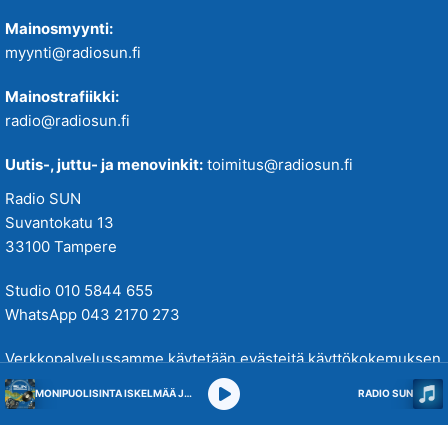
Mainosmyynti:
myynti@radiosun.fi
Mainostrafiikki:
radio@radiosun.fi
Uutis-, juttu- ja menovinkit:
toimitus@radiosun.fi
Radio SUN
Suvantokatu 13
33100 Tampere
Studio 010 5844 655
WhatsApp 043 2170 273
Verkkopalvelussamme käytetään evästeitä käyttökokemuksen
parantamiseksi. Tutustu tietosuojakäytäntöihimme
täällä
.
MONIPUOLISINTA ISKELMÄÄ JA PARASTA POPPIA
RADIO SUN