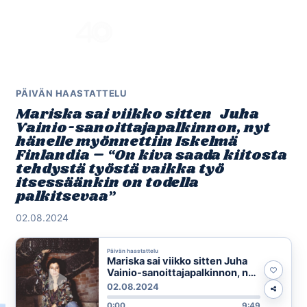
Skip
to
Menu
content
PÄIVÄN HAASTATTELU
Mariska sai viikko sitten Juha
Vainio-sanoittajapalkinnon, nyt
hänelle myönnettiin Iskelmä
Finlandia – “On kiva saada kiitosta
tehdystä työstä vaikka työ
itsessäänkin on todella
palkitsevaa”
02.08.2024
Päivän haastattelu
Mariska sai viikko sitten Juha
Vainio-sanoittajapalkinnon, nyt
hänelle myönnettiin Iskelmä
02.08.2024
Finlandia – “On kiva saada
0:00
9:49