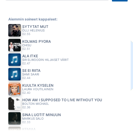
Aiemmin soineet kappaleet:
SYTYTÄT MUT
OLLI HELENIUS
02.55
KOLMAS PYÖRA
CHISU
02.51
ÄLÄ ITKE
SIR ELWOODIN HILJAISET VÄRIT
02.47
SE EI RIITA
SAMI SAARI
02.44
KUULTA KYSELEN
LAURA VOUTILAINEN
02.40
HOW AM I SUPPOSED TO LIVE WITHOUT YOU
BOLTON MICHAEL
02.36
SINÄ LUOTIT MINUUN
MARKUS SALO
02.33
KEMIAA