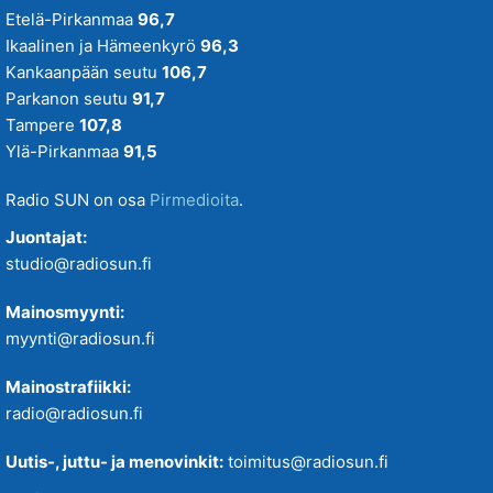
Etelä-Pirkanmaa
96,7
Ikaalinen ja Hämeenkyrö
96,3
Kankaanpään seutu
106,7
Parkanon seutu
91,7
Tampere
107,8
Ylä-Pirkanmaa
91,5
Radio SUN on osa
Pirmedioita
.
Juontajat:
studio@radiosun.fi
Mainosmyynti:
myynti@radiosun.fi
Mainostrafiikki:
radio@radiosun.fi
Uutis-, juttu- ja menovinkit:
toimitus@radiosun.fi