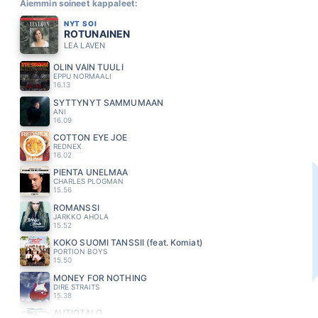
Aiemmin soineet kappaleet:
NYT SOI
ROTUNAINEN
LEA LAVEN
OLIN VAIN TUULI
EPPU NORMAALI
16.13
SYTTYNYT SAMMUMAAN
ANI
16.09
COTTON EYE JOE
REDNEX
16.02
PIENTA UNELMAA
CHARLES PLOGMAN
15.56
ROMANSSI
JARKKO AHOLA
15.52
KOKO SUOMI TANSSII (feat. Komiat)
PORTION BOYS
15.50
MONEY FOR NOTHING
DIRE STRAITS
15.38
AUTIOTALO