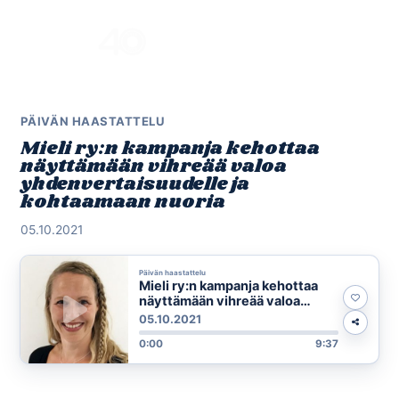
Skip
to
Menu
content
PÄIVÄN HAASTATTELU
Mieli ry:n kampanja kehottaa
näyttämään vihreää valoa
yhdenvertaisuudelle ja
kohtaamaan nuoria
05.10.2021
Päivän haastattelu
Mieli ry:n kampanja kehottaa
näyttämään vihreää valoa
yhdenvertaisuudelle ja
05.10.2021
kohtaamaan nuoria
0:00
9:37