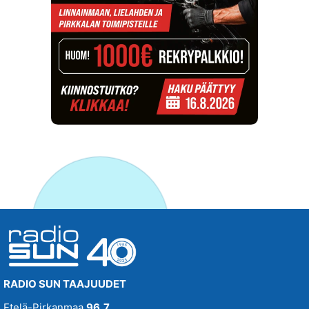
RADIO SUN TAAJUUDET
Etelä-Pirkanmaa
96,7