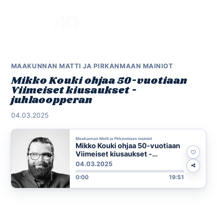
Skip
to
Menu
content
MAAKUNNAN MATTI JA PIRKANMAAN MAINIOT
Mikko Kouki ohjaa 50-vuotiaan
Viimeiset kiusaukset -
juhlaoopperan
04.03.2025
Maakunnan Matti ja Pirkanmaan mainiot
Mikko Kouki ohjaa 50-vuotiaan
Viimeiset kiusaukset -
juhlaoopperan
04.03.2025
0:00
19:51