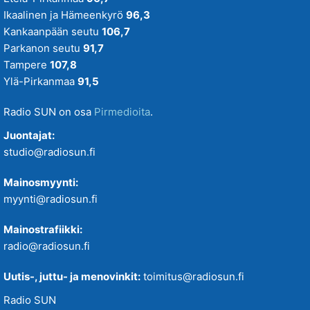
Ikaalinen ja Hämeenkyrö
96,3
Kankaanpään seutu
106,7
Parkanon seutu
91,7
Tampere
107,8
Ylä-Pirkanmaa
91,5
Radio SUN on osa
Pirmedioita
.
Juontajat:
studio@radiosun.fi
Mainosmyynti:
myynti@radiosun.fi
Mainostrafiikki:
radio@radiosun.fi
Uutis-, juttu- ja menovinkit:
toimitus@radiosun.fi
Radio SUN