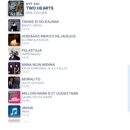
NYT SOI
TWO HEARTS
PHIL COLLINS
TAIVAS EI OO RAJANA
MIKKO HARJU
14.24
VOIDAAKS RIKKOO HILJAISUUS
ELLIMEI & KAUKUA
14.19
PELASTAJA
HAPPORADIO
14.16
ANNA MUN MENNA
KAIJA KÄRKINEN JA ILE KALLIO
14.12
MORALITO
JULIO IGLESIAS
14.09
MILLOIN NÄÄN SUT UUDESTAAN
LAURA VOUTILAINEN
14.06
VAHVA
IRINA
14.02
1986
KNIPI
13.56