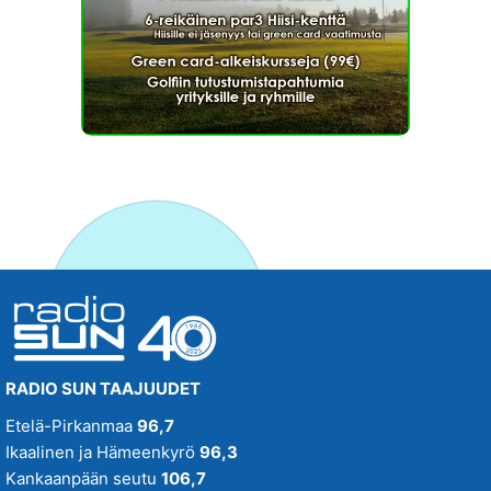
RADIO SUN TAAJUUDET
Etelä-Pirkanmaa
96,7
Ikaalinen ja Hämeenkyrö
96,3
Kankaanpään seutu
106,7