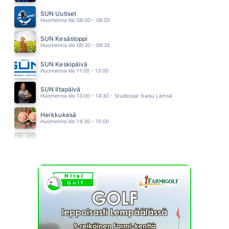
SORRY SEEMS TO BE THE HARDEST WORD
ELTON JOHN
SUN Uutiset
04.16
Huomenna klo 08:00 - 08:05
SUN Kesästoppi
Huomenna klo 09:30 - 09:35
SUN Keskipäivä
Huomenna klo 11:00 - 13:00
SUN Iltapäivä
Huomenna klo 13:00 - 14:30 - Studiossa: Kaisu Lämsä
Herkkukesä
Huomenna klo 14:30 - 15:00
Heinäpellon laidalla
Huomenna klo 15:00 - 16:00