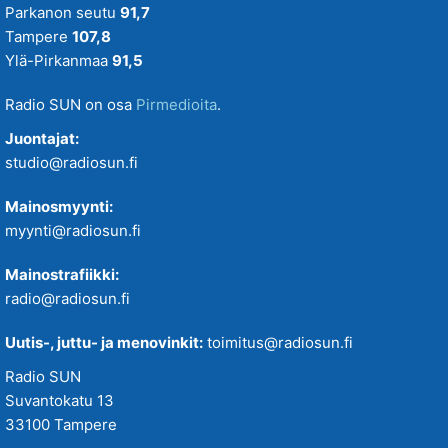
Parkanon seutu
91,7
Tampere
107,8
Ylä-Pirkanmaa
91,5
Radio SUN on osa
Pirmedioita
.
Juontajat:
studio@radiosun.fi
Mainosmyynti:
myynti@radiosun.fi
Mainostrafiikki:
radio@radiosun.fi
Uutis-, juttu- ja menovinkit:
toimitus@radiosun.fi
Radio SUN
Suvantokatu 13
33100 Tampere