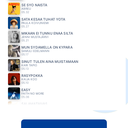
SE SYÖ NAISTA
ABREU
05.32
SATA KESÄÄ TUHAT YÖTÄ
PAULA KOIVUNIEMI
05.27
MIKÄÄN EI TUNNU ENÄÄ SILTÄ
JENNI MUSTAJÄRVI
05.21
MUN SYDAMELLA ON KYPARA
SAMULI EDELMANN
05.17
SINUT TULEN AINA MUISTAMAAN
KARI TAPIO
05.13
RÄSYPOKKA
KAIJA KOO
05.10
EASY
FAITH NO MORE
05.06
SALAMATAIVAS
LAURA VOUTILAINEN
05.02
NOCTURNE
LOIRI VESA MATTI
04.57