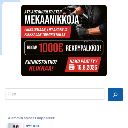
Search
Aiemmin soineet kappaleet:
NYT SOI