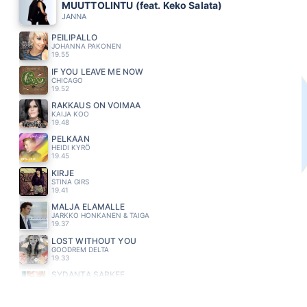
MUUTTOLINTU (feat. Keko Salata)
JANNA
PEILIPALLO
JOHANNA PAKONEN
19.55
IF YOU LEAVE ME NOW
CHICAGO
19.52
RAKKAUS ON VOIMAA
KAIJA KOO
19.48
PELKÄÄN
HEIDI KYRÖ
19.45
KIRJE
STINA GIRS
19.41
MALJA ELÄMÄLLE
JARKKO HONKANEN & TAIGA
19.37
LOST WITHOUT YOU
GOODREM DELTA
19.33
SYDÄNTÄ SÄRKEE
ERIN
19.29