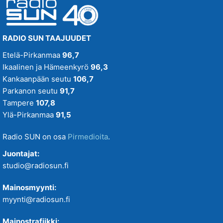
RADIO SUN TAAJUUDET
Etelä-Pirkanmaa
96,7
Ikaalinen ja Hämeenkyrö
96,3
Kankaanpään seutu
106,7
Parkanon seutu
91,7
Tampere
107,8
Ylä-Pirkanmaa
91,5
Radio SUN on osa
Pirmedioita
.
Juontajat:
studio@radiosun.fi
Mainosmyynti:
myynti@radiosun.fi
Mainostrafiikki: