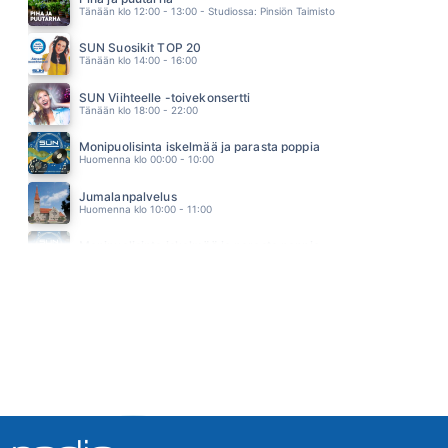
Tänään klo 12:00 - 13:00 - Studiossa: Pinsiön Taimisto
HOSTIKKA JUHA & DALLAPE ORKESTERI
18.46
SUN Suosikit TOP 20
KUULUT AIKAAN PARHAIMPAAN
Tänään klo 14:00 - 16:00
MATTI JA TEPPO
18.37
SUN Viihteelle -toivekonsertti
Tänään klo 18:00 - 22:00
Monipuolisinta iskelmää ja parasta poppia
Huomenna klo 00:00 - 10:00
Jumalanpalvelus
Huomenna klo 10:00 - 11:00
Monipuolisinta iskelmää ja parasta poppia
Huomenna klo 11:00 - 23:59