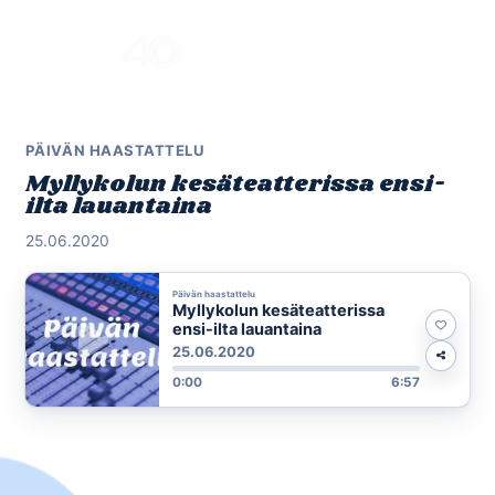
Skip
to
Menu
content
PÄIVÄN HAASTATTELU
Myllykolun kesäteatterissa ensi-
ilta lauantaina
25.06.2020
Päivän haastattelu
Myllykolun kesäteatterissa
ensi-ilta lauantaina
25.06.2020
0:00
6:57