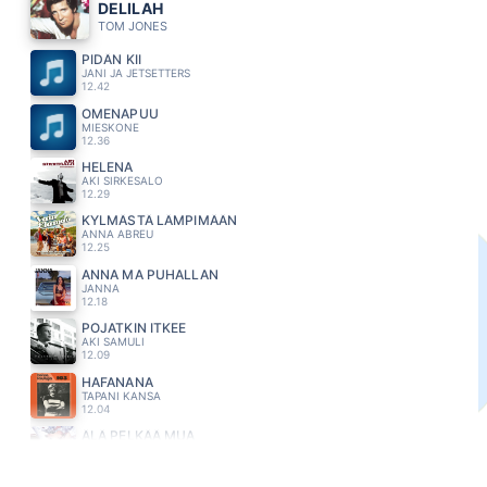
DELILAH
TOM JONES
PIDÄN KII
JANI JA JETSETTERS
12.42
OMENAPUU
MIESKONE
12.36
HELENA
AKI SIRKESALO
12.29
KYLMÄSTÄ LÄMPIMÄÄN
ANNA ABREU
12.25
ANNA MA PUHALLAN
JANNA
12.18
POJATKIN ITKEE
AKI SAMULI
12.09
HAFANANA
TAPANI KANSA
12.04
ÄLÄ PELKÄÄ MUA
EINI
11.56