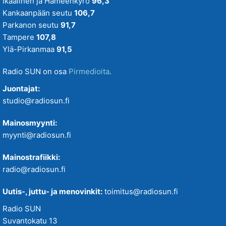
Ikaalinen ja Hämeenkyrö
96,3
Kankaanpään seutu
106,7
Parkanon seutu
91,7
Tampere
107,8
Ylä-Pirkanmaa
91,5
Radio SUN on osa
Pirmedioita
.
Juontajat:
studio@radiosun.fi
Mainosmyynti:
myynti@radiosun.fi
Mainostrafiikki:
radio@radiosun.fi
Uutis-, juttu- ja menovinkit:
toimitus@radiosun.fi
Radio SUN
Suvantokatu 13