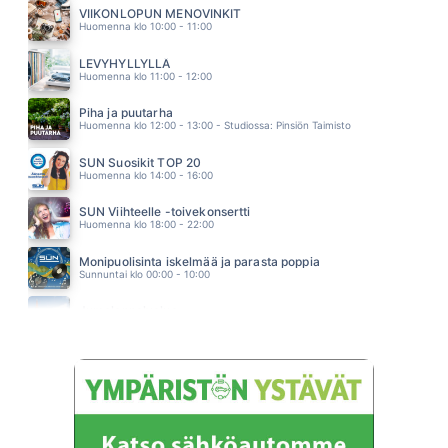
IRWIN
VIIKONLOPUN MENOVINKIT
11.03
Huomenna klo 10:00 - 11:00
POHJANTÄHTI
NINA KAITARANTA
LEVYHYLLYLLÄ
10.54
Huomenna klo 11:00 - 12:00
Piha ja puutarha
Huomenna klo 12:00 - 13:00 - Studiossa: Pinsiön Taimisto
SUN Suosikit TOP 20
Huomenna klo 14:00 - 16:00
SUN Viihteelle -toivekonsertti
Huomenna klo 18:00 - 22:00
Monipuolisinta iskelmää ja parasta poppia
Sunnuntai klo 00:00 - 10:00
Jumalanpalvelus
Sunnuntai klo 10:00 - 11:00