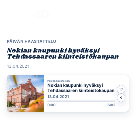
Skip
to
Menu
content
PÄIVÄN HAASTATTELU
Nokian kaupunki hyväksyi
Tehdassaaren kiinteistökaupan
13.04.2021
Päivän haastattelu
Nokian kaupunki hyväksyi
Tehdassaaren kiinteistökaupan
13.04.2021
0:00
6:02