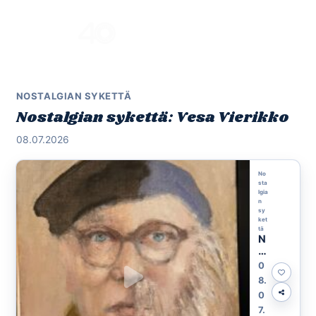
Skip
to
Menu
content
NOSTALGIAN SYKETTÄ
Nostalgian sykettä: Vesa Vierikko
08.07.2026
No
sta
lgia
n
sy
ket
tä
N
o
st
0
al
8.
gi
0
a
n
7.