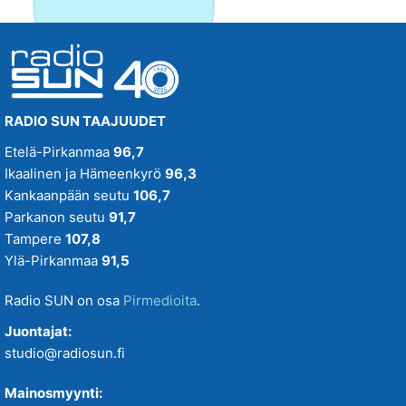
RADIO SUN TAAJUUDET
Etelä-Pirkanmaa
96,7
Ikaalinen ja Hämeenkyrö
96,3
Kankaanpään seutu
106,7
Parkanon seutu
91,7
Tampere
107,8
Ylä-Pirkanmaa
91,5
Radio SUN on osa
Pirmedioita
.
Juontajat:
studio@radiosun.fi
Mainosmyynti: