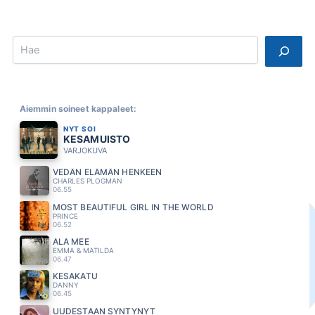
Search
Aiemmin soineet kappaleet:
NYT SOI
KESAMUISTO
VARJOKUVA
VEDÄN ELÄMÄN HENKEEN
CHARLES PLOGMAN
06.55
MOST BEAUTIFUL GIRL IN THE WORLD
PRINCE
06.52
ÄLÄ MEE
EMMA & MATILDA
06.47
KESAKATU
DANNY
06.45
UUDESTAAN SYNTYNYT