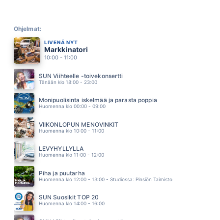
OLLI HELENIUS
05.46
TÄSSÄ ON KAIKKI
KUUMAA
Ohjelmat:
05.43
LIVENÄ NYT
JOKI
Markkinatori
PAULI HANHINIEMI
05.37
10:00 - 11:00
KESÄYÖSSÄ ULLAKOLLA
JOEL HALLIKAINEN
SUN Viihteelle -toivekonsertti
05.33
Tänään klo 18:00 - 23:00
KAIKKI VANHAT LAULUT
SAMULI EDELMANN
Monipuolisinta iskelmää ja parasta poppia
05.28
Huomenna klo 00:00 - 09:00
SUA AIVAN LIIKAA
HUHU
VIIKONLOPUN MENOVINKIT
05.24
Huomenna klo 10:00 - 11:00
LEVYHYLLYLLÄ
Huomenna klo 11:00 - 12:00
Piha ja puutarha
Huomenna klo 12:00 - 13:00 - Studiossa: Pinsiön Taimisto
SUN Suosikit TOP 20
Huomenna klo 14:00 - 16:00