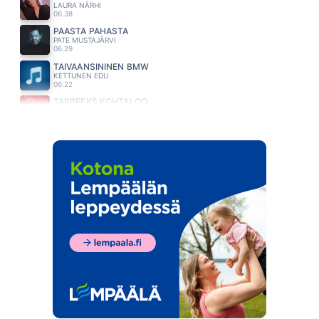
LAURA NÄRHI
06.38
PÄÄSTÄ PAHASTA
PATE MUSTAJÄRVI
06.29
TAIVAANSININEN BMW
KETTUNEN EDU
06.22
TARPEEKS KOHTALOO
MEIJU SUVAS
06.16
HEAVEN
CIAN DUCROT
06.12
RAKKAUS JATKUA SAA
ELONKERJUU
06.09
MUODISSA
EIJA KANTOLA
06.04
VEITSENTERÄLLÄ
KAIJA KÄRKINEN JA ILE KALLIO
05.54
LANGENNUT SINUUN
JANI WICKHOLM
05.51
ERI SUUNTIIN