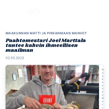
Skip
to
Menu
content
MAAKUNNAN MATTI JA PIRKANMAAN MAINIOT
Paahtomestari Joel Marttala
tuntee kahvin ihmeellisen
maailman
02.05.2023
M
a
a
k
u
n
n
a
n
M
a
t
t