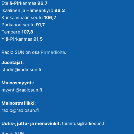
Etelä-Pirkanmaa
96,7
Ikaalinen ja Hämeenkyrö
96,3
Kankaanpään seutu
106,7
Parkanon seutu
91,7
Tampere
107,8
Ylä-Pirkanmaa
91,5
Radio SUN on osa
Pirmedioita
.
Juontajat:
studio@radiosun.fi
Mainosmyynti:
myynti@radiosun.fi
Mainostrafiikki:
radio@radiosun.fi
Uutis-, juttu- ja menovinkit:
toimitus@radiosun.fi
Radio SUN