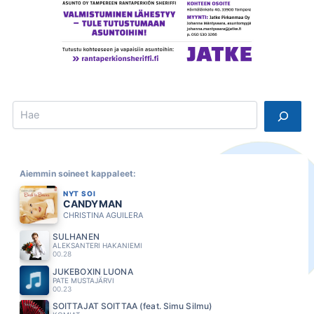
0
r
i
2
J
3
o
e
0:00
l
M
a
r
Search
t
t
a
l
a
t
Aiemmin soineet kappaleet:
u
NYT SOI
n
CANDYMAN
t
CHRISTINA AGUILERA
e
e
SULHANEN
k
ALEKSANTERI HAKANIEMI
00.28
a
h
JUKEBOXIN LUONA
v
PATE MUSTAJÄRVI
00.23
i
n
SOITTAJAT SOITTAA (feat. Simu Silmu)