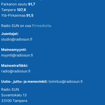
Parkanon seutu
91,7
Tampere
107,8
Ylä-Pirkanmaa
91,5
Radio SUN on osa
Pirmedioita
.
Juontajat:
studio@radiosun.fi
Mainosmyynti:
myynti@radiosun.fi
Mainostrafiikki:
radio@radiosun.fi
Uutis-, juttu- ja menovinkit:
toimitus@radiosun.fi
Radio SUN
Suvantokatu 13
33100 Tampere