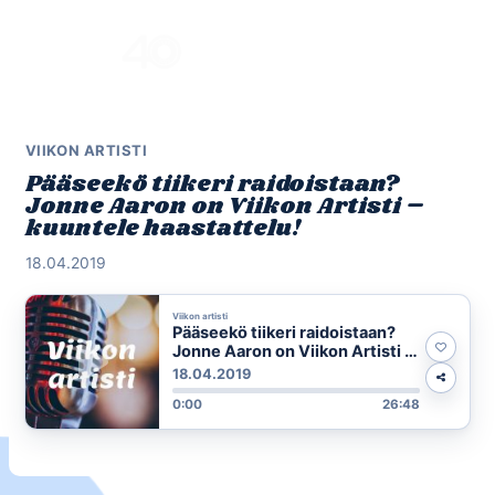
Skip
to
Menu
content
VIIKON ARTISTI
Pääseekö tiikeri raidoistaan?
Jonne Aaron on Viikon Artisti –
kuuntele haastattelu!
18.04.2019
Viikon artisti
Pääseekö tiikeri raidoistaan?
Jonne Aaron on Viikon Artisti –
kuuntele haastattelu!
18.04.2019
0:00
26:48