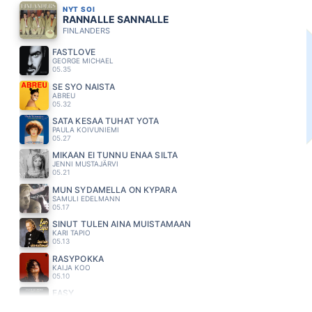
NYT SOI
RANNALLE SANNALLE
FINLANDERS
FASTLOVE
GEORGE MICHAEL
05.35
SE SYÖ NAISTA
ABREU
05.32
SATA KESÄÄ TUHAT YÖTÄ
PAULA KOIVUNIEMI
05.27
MIKÄÄN EI TUNNU ENÄÄ SILTÄ
JENNI MUSTAJÄRVI
05.21
MUN SYDAMELLA ON KYPARA
SAMULI EDELMANN
05.17
SINUT TULEN AINA MUISTAMAAN
KARI TAPIO
05.13
RÄSYPOKKA
KAIJA KOO
05.10
EASY
FAITH NO MORE
05.06