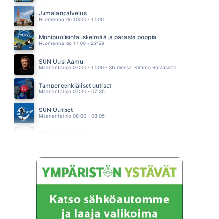
MANSIKKAA JA VALKOAPILAA
NELJÄNSUORA
Jumalanpalvelus
06.01
Huomenna klo 10:00 - 11:00
Monipuolisinta iskelmää ja parasta poppia
Huomenna klo 11:00 - 23:59
SUN Uusi Aamu
Maanantai klo 07:00 - 11:00 - Studiossa: Kimmo Hoivassilta
Tampereenkiäliset uutiset
Maanantai klo 07:30 - 07:35
SUN Uutiset
Maanantai klo 08:00 - 08:05
SUN Kesästoppi
Maanantai klo 09:30 - 09:35