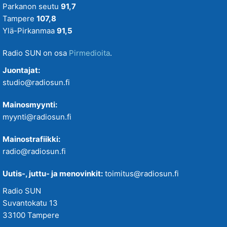
Parkanon seutu
91,7
Tampere
107,8
Ylä-Pirkanmaa
91,5
Radio SUN on osa
Pirmedioita
.
Juontajat:
studio@radiosun.fi
Mainosmyynti:
myynti@radiosun.fi
Mainostrafiikki:
radio@radiosun.fi
Uutis-, juttu- ja menovinkit:
toimitus@radiosun.fi
Radio SUN
Suvantokatu 13
33100 Tampere