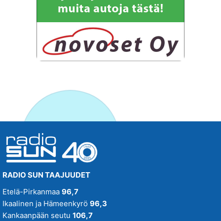
RADIO SUN TAAJUUDET
Etelä-Pirkanmaa
96,7
Ikaalinen ja Hämeenkyrö
96,3
Kankaanpään seutu
106,7