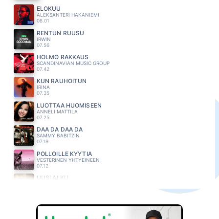
ELOKUU
ALEKSANTERI HAKANIEMI
08.01
RENTUN RUUSU
IRWIN
07.56
HÖLMÖ RAKKAUS
SCANDINAVIAN MUSIC GROUP
07.42
KUN RAUHOITUN
IRINA
07.35
LUOTTAA HUOMISEEN
ANNELI MATTILA
07.25
DAA DA DAA DA
SAMMY BABITZIN
07.19
PÖLLÖILLE KYYTIÄ
VESTERINEN YHTYEINEEN
07.12
UUSI ALKU
HEIDI PAKARINEN
07.08
SINÄ OLET AURINKO
SAMULI EDELMANN
07.01