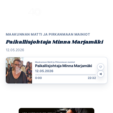
Skip
to
Menu
content
MAAKUNNAN MATTI JA PIRKANMAAN MAINIOT
Paikallisjohtaja Minna Marjamäki
12.05.2026
Maakunnan Matti ja Pirkanmaan mainiot
Paikallisjohtaja Minna Marjamäki
12.05.2026
0:00
22:32