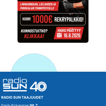
RADIO SUN TAAJUUDET
Etelä-Pirkanmaa
96,7