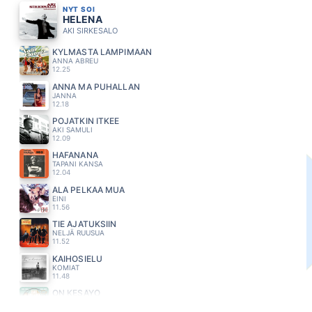
NYT SOI
HELENA
AKI SIRKESALO
KYLMÄSTÄ LÄMPIMÄÄN
ANNA ABREU
12.25
ANNA MA PUHALLAN
JANNA
12.18
POJATKIN ITKEE
AKI SAMULI
12.09
HAFANANA
TAPANI KANSA
12.04
ÄLÄ PELKÄÄ MUA
EINI
11.56
TIE AJATUKSIIN
NELJÄ RUUSUA
11.52
KAIHOSIELU
KOMIAT
11.48
ON KESÄYÖ
OLAVI UUSIVIRTA
11.40