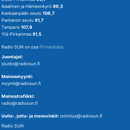
Ikaalinen ja Hämeenkyrö
96,3
Kankaanpään seutu
106,7
Parkanon seutu
91,7
Tampere
107,8
Ylä-Pirkanmaa
91,5
Radio SUN on osa
Pirmedioita
.
Juontajat:
studio@radiosun.fi
Mainosmyynti:
myynti@radiosun.fi
Mainostrafiikki:
radio@radiosun.fi
Uutis-, juttu- ja menovinkit:
toimitus@radiosun.fi
Radio SUN