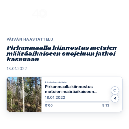
Skip
to
Menu
content
PÄIVÄN HAASTATTELU
Pirkanmaalla kiinnostus metsien
määräaikaiseen suojeluun jatkoi
kasvuaan
18.01.2022
Päivän haastattelu
Pirkanmaalla kiinnostus
metsien määräaikaiseen
suojeluun jatkoi kasvuaan
18.01.2022
0:00
9:13