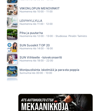
JUHLAT MULLE
IRINA
VIIKONLOPUN MENOVINKIT
10.46
Huomenna klo 10:00 - 11:00
COSE DELLA VITA
EROS RAMAZZOTTI JA TINA TURNER
LEVYHYLLYLLÄ
10.41
Huomenna klo 11:00 - 12:00
Piha ja puutarha
Huomenna klo 12:00 - 13:00 - Studiossa: Pinsiön Taimisto
SUN Suosikit TOP 20
Huomenna klo 14:00 - 16:00
SUN Viihteelle -toivekonsertti
Huomenna klo 18:00 - 22:00
Monipuolisinta iskelmää ja parasta poppia
Sunnuntai klo 00:00 - 10:00
Jumalanpalvelus
Sunnuntai klo 10:00 - 11:00