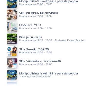
ANNA ABREU
Monipuolisinta iskelmää ja parasta poppia
12.25
Huomenna klo 00:00 - 09:00
ANNA MA PUHALLAN
JANNA
VIIKONLOPUN MENOVINKIT
12.18
Huomenna klo 10:00 - 11:00
POJATKIN ITKEE
AKI SAMULI
LEVYHYLLYLLÄ
12.09
Huomenna klo 11:00 - 12:00
Piha ja puutarha
Huomenna klo 12:00 - 13:00 - Studiossa: Pinsiön Taimisto
SUN Suosikit TOP 20
Huomenna klo 14:00 - 16:00
SUN Viihteelle -toivekonsertti
Huomenna klo 18:00 - 22:00
Monipuolisinta iskelmää ja parasta poppia
Sunnuntai klo 00:00 - 10:00
Jumalanpalvelus
Sunnuntai klo 10:00 - 11:00