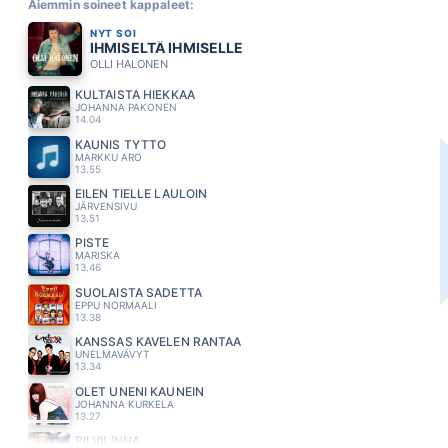
Aiemmin soineet kappaleet:
NYT SOI
IHMISELTÄ IHMISELLE
OLLI HALONEN
KULTAISTA HIEKKAA
JOHANNA PAKONEN
14.04
KAUNIS TYTTO
MARKKU ARO
13.55
EILEN TIELLE LAULOIN
JÄRVENSIVU
13.51
PISTE
MARISKA
13.46
SUOLAISTA SADETTA
EPPU NORMAALI
13.38
KANSSAS KAVELEN RANTAA
UNELMAVÄVYT
13.34
OLET UNENI KAUNEIN
JOHANNA KURKELA
13.27
PILVILINNA