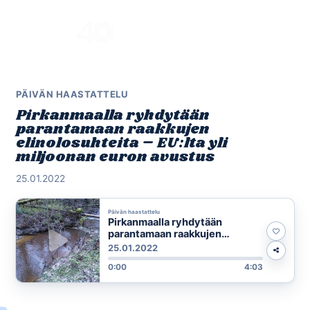
Skip
to
Menu
content
PÄIVÄN HAASTATTELU
Pirkanmaalla ryhdytään
parantamaan raakkujen
elinolosuhteita – EU:lta yli
miljoonan euron avustus
25.01.2022
Päivän haastattelu
Pirkanmaalla ryhdytään
parantamaan raakkujen
elinolosuhteita – EU:lta yli
25.01.2022
miljoonan euron avustus
0:00
4:03