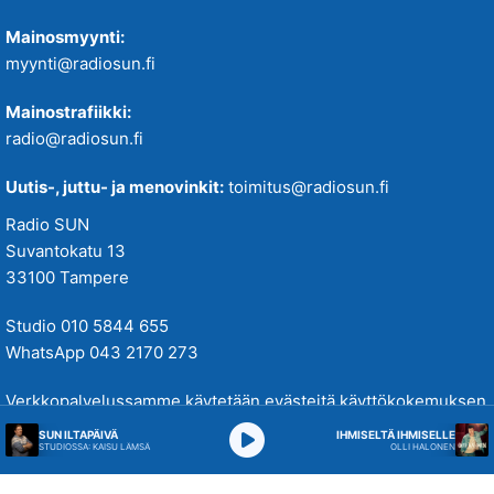
Mainosmyynti:
myynti@radiosun.fi
Mainostrafiikki:
radio@radiosun.fi
Uutis-, juttu- ja menovinkit:
toimitus@radiosun.fi
Radio SUN
Suvantokatu 13
33100 Tampere
Studio 010 5844 655
WhatsApp 043 2170 273
Verkkopalvelussamme käytetään evästeitä käyttökokemuksen
parantamiseksi. Tutustu tietosuojakäytäntöihimme
täällä
.
SUN ILTAPÄIVÄ
IHMISELTÄ IHMISELLE
STUDIOSSA: KAISU LÄMSÄ
OLLI HALONEN