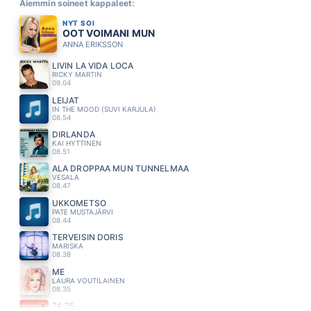
Aiemmin soineet kappaleet:
NYT SOI
OOT VOIMANI MUN
ANNA ERIKSSON
LIVIN LA VIDA LOCA
RICKY MARTIN
09.04
LEIJAT
IN THE MOOD (SUVI KARJULA)
08.54
DIRLANDA
KAI HYTTINEN
08.51
ÄLÄ DROPPAA MUN TUNNELMAA
VESALA
08.47
UKKOMETSO
PATE MUSTAJÄRVI
08.44
TERVEISIN DORIS
MARISKA
08.38
ME
LAURA VOUTILAINEN
08.35
74 75