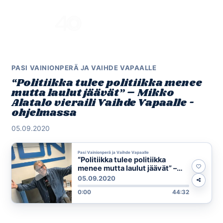
Skip
to
Menu
content
PASI VAINIONPERÄ JA VAIHDE VAPAALLE
“Politiikka tulee politiikka menee
mutta laulut jäävät” – Mikko
Alatalo vieraili Vaihde Vapaalle -
ohjelmassa
05.09.2020
Pasi Vainionperä ja Vaihde Vapaalle
“Politiikka tulee politiikka
menee mutta laulut jäävät” –
Mikko Alatalo vieraili Vaihde
05.09.2020
Vapaalle -ohjelmassa
0:00
44:32