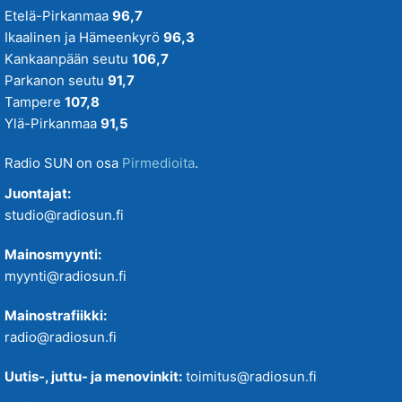
Etelä-Pirkanmaa
96,7
Ikaalinen ja Hämeenkyrö
96,3
Kankaanpään seutu
106,7
Parkanon seutu
91,7
Tampere
107,8
Ylä-Pirkanmaa
91,5
Radio SUN on osa
Pirmedioita
.
Juontajat:
studio@radiosun.fi
Mainosmyynti:
myynti@radiosun.fi
Mainostrafiikki:
radio@radiosun.fi
Uutis-, juttu- ja menovinkit:
toimitus@radiosun.fi